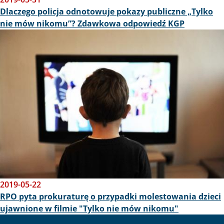
Dlaczego policja odnotowuje pokazy publiczne „Tylko
nie mów nikomu”? Zdawkowa odpowiedź KGP
Obraz
2019-05-22
RPO pyta prokuraturę o przypadki molestowania dzieci
ujawnione w filmie "Tylko nie mów nikomu"