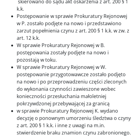
skierowano do sądu akt oskarżenia z art. 200 § 1
k.k.
Postępowanie w sprawie Prokuratury Rejonowej
w P. zostało podjęte na nowo i przedstawiono
zarzut popełnienia czynu z art. 200 § 1 k.k. w zw. z
art. 12 k.k.
W sprawie Prokuratury Rejonowej w B.
postępowania zostały podjęte na nowo i
pozostają w toku.
W sprawie Prokuratury Rejonowej w W.
postępowanie przygotowawcze zostało podjęto
na nowo i po przeprowadzeniu części zleconych
do wykonania czynności zawieszone wobec
konieczności przesłuchania małoletniej
pokrzywdzonej przebywającej za granicą
w sprawie Prokuratury Rejonowej K. wydano
decyzję o ponownym umorzeniu śledztwa o czyny
z art. 200 § 1 k.k. i inne z uwagi na m.in.
stwierdzenie braku znamion czynu zabronionego.