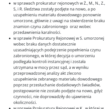
w sprawach prokuratur rejonowych w Ż., M., N., Z.,
S, i R. śledztwa zostały podjęte na nowo, a po
uzupełnieniu materiału dowodowego ponownie
umorzone, głównie z uwagi na stwierdzenie braku
znamion czynu zabronionego oraz wobec
przedawnienia karalności.
w sprawie Prokuratury Rejonowej w S. umorzonej
wobec braku danych dostatecznie
uzasadniających podejrzenie popełnienia czynu
zabronionego, w której decyzja o umorzeniu
podlegała kontroli instancyjnej i została
utrzymana w mocy przez sąd, a w wyniku
przeprowadzonej analizy akt zlecono
uzupełnienie zebranego materiału dowodowego
poprzez przesłuchanie dodatkowych świadków,
postępowanie nie zostało podjęte na nowo, gdyż
czynności, nie doprowadziły do ujawnienia
okoliczności.
w sprawie Prokuratury Rejonowej w K., w której w