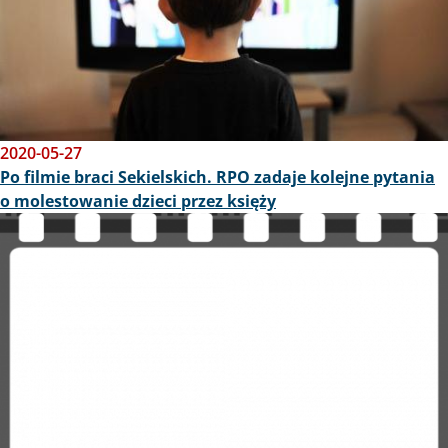
2020-05-27
Po filmie braci Sekielskich. RPO zadaje kolejne pytania
o molestowanie dzieci przez księży
Obraz