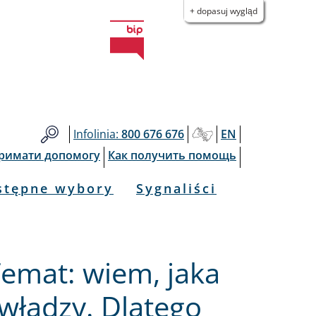
+ dopasuj wygląd
Infolinia:
800 676 676
EN
тримати допомогу
Как получить помощь
stępne wybory
Sygnaliści
Temat: wiem, jaka
 władzy. Dlatego