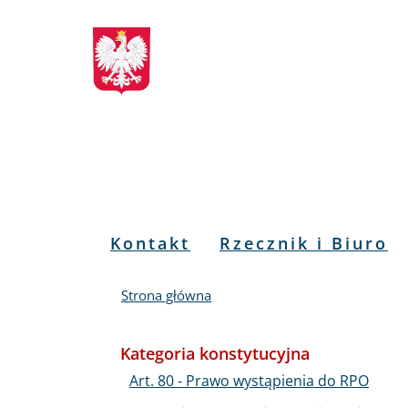
Biuletyn
Przejdź
Przejdź
Przejdź
Przejdź
do
do
to
do
Informacji
menu
treści
informacji
mapy
głównego
o
serwisu
Publicznej
kontakcie
RPO
Menu
Kontakt
Rzecznik i Biuro
PL
Strona główna
Kategoria konstytucyjna
Art. 80 - Prawo wystąpienia do RPO