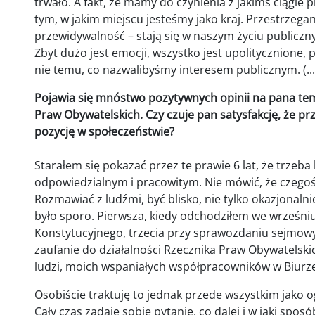
trwało. A fakt, że mamy do czynienia z jakimś ciągl
tym, w jakim miejscu jesteśmy jako kraj. Przestrzeg
przewidywalność – stają się w naszym życiu publiczn
Zbyt dużo jest emocji, wszystko jest upolitycznion
nie temu, co nazwalibyśmy interesem publicznym. (...
Pojawia się mnóstwo pozytywnych opinii na pana te
Praw Obywatelskich. Czy czuje pan satysfakcję, że pr
pozycję w społeczeństwie?
Starałem się pokazać przez te prawie 6 lat, że trzeb
odpowiedzialnym i pracowitym. Nie mówić, że czegoś s
Rozmawiać z ludźmi, być blisko, nie tylko okazjonalnie
było sporo. Pierwsza, kiedy odchodziłem we wrześni
Konstytucyjnego, trzecia przy sprawozdaniu sejmowym
zaufanie do działalności Rzecznika Praw Obywatelskich
ludzi, moich wspaniałych współpracowników w Biurz
Osobiście traktuję to jednak przede wszystkim jako
Cały czas zadaję sobie pytanie, co dalej i w jaki spos