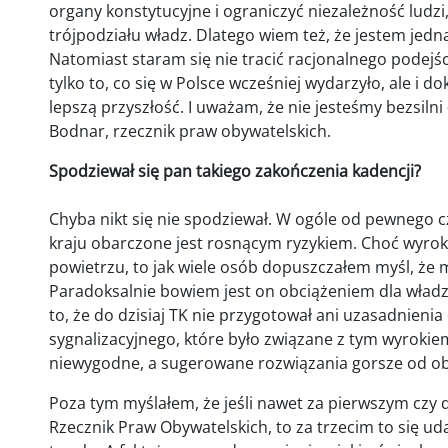
organy konstytucyjne i ograniczyć niezależność ludzi,
trójpodziału władz. Dlatego wiem też, że jestem jedną 
Natomiast staram się nie tracić racjonalnego podejśc
tylko to, co się w Polsce wcześniej wydarzyło, ale i
lepszą przyszłość. I uważam, że nie jesteśmy bezsil
Bodnar, rzecznik praw obywatelskich.
Spodziewał się pan takiego zakończenia kadencji?
Chyba nikt się nie spodziewał. W ogóle od pewnego 
kraju obarczone jest rosnącym ryzykiem. Choć wyrok
powietrzu, to jak wiele osób dopuszczałem myśl, że 
Paradoksalnie bowiem jest on obciążeniem dla władz
to, że do dzisiaj TK nie przygotował ani uzasadnieni
sygnalizacyjnego, które było związane z tym wyrokie
niewygodne, a sugerowane rozwiązania gorsze od ob
Poza tym myślałem, że jeśli nawet za pierwszym czy
Rzecznik Praw Obywatelskich, to za trzecim to się uda