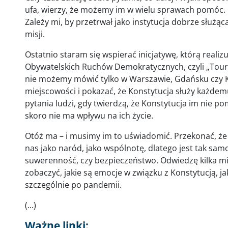
ufa, wierzy, że możemy im w wielu sprawach pomóc. 
Zależy mi, by przetrwał jako instytucja dobrze służąc
misji.
Ostatnio staram się wspierać inicjatywę, którą reali
Obywatelskich Ruchów Demokratycznych, czyli „Tour 
nie możemy mówić tylko w Warszawie, Gdańsku czy 
miejscowości i pokazać, że Konstytucja służy każdem
pytania ludzi, gdy twierdzą, że Konstytucja im nie pom
skoro nie ma wpływu na ich życie.
Otóż ma – i musimy im to uświadomić. Przekonać, że 
nas jako naród, jako wspólnotę, dlatego jest tak sam
suwerenność, czy bezpieczeństwo. Odwiedzę kilka mia
zobaczyć, jakie są emocje w związku z Konstytucją, jaki
szczególnie po pandemii.
(...)
Ważne linki: