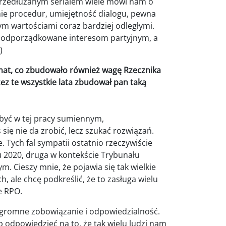
e przedłużanym serialem wiele mówi nam o
anie procedur, umiejętność dialogu, pewna
ym wartościami coraz bardziej odległymi.
e, podporządkowane interesom partyjnym, a
)
mat, co zbudowało również wagę Rzecznika
zez te wszystkie lata zbudował pan taką
a być w tej pracy sumiennym,
ię nie da zrobić, lecz szukać rozwiązań.
. Tych fal sympatii ostatnio rzeczywiście
u 2020, druga w kontekście Trybunału
. Cieszy mnie, że pojawia się tak wielkie
, ale chcę podkreślić, że to zasługa wielu
e RPO.
 ogromne zobowiązanie i odpowiedzialność.
ób odpowiedzieć na to, że tak wielu ludzi nam