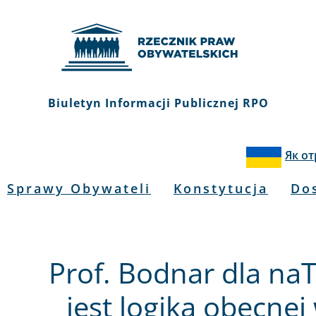
Biuletyn Informacji Publicznej RPO
Як о
Sprawy Obywateli
Konstytucja
Do
Prof. Bodnar dla na
jest logika obecnej