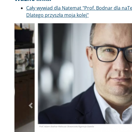
Cały wywiad dla Natemat "Prof. Bodnar dla naTem
Dlatego przyszła moja kolej"
Poprzednie