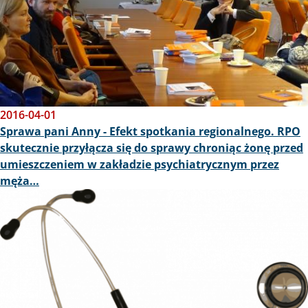
2016-04-01
Sprawa pani Anny - Efekt spotkania regionalnego. RPO
skutecznie przyłącza się do sprawy chroniąc żonę przed
umieszczeniem w zakładzie psychiatrycznym przez
męża…
Obraz