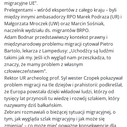
migracyjne UE”.
Prelegentami – wśród ekspertów z całego kraju – byli
między innymi ambasadorzy RPO Marek Podraza (UR) i
Małgorzata Mroczek (UW) oraz Marcin Sośniak,
naczelnik wydziału ds. migrantów BRPO.
Adam Bodnar przedstawiwszy kontekst prawny i
międzynarodowy problemu migracji cytował Pietro
Bartolo, lekarza z Lampedusy: „Uchodźcy są ludźmi
takimi jak my. Jeśli ich wygląd nam przeszkadza, to
znaczy, że mamy problem z własnym
człowieczeństwem”.
Rektor UR archeolog prof. Syl wester Czopek pokazywał
problem migracji na tle dziejów i prahistorii: podkreślał,
że Europa powstała dzięki wkładowi ludzi, którzy od
tysięcy lat przynosili tu wiedzę i rozwój szlakiem, który
nazywamy dziś bałkańskim.
Zebrani rozmawiali o bieżącej sytuacji migracyjnej, o
tym, jak wygląda szlak migracyjny i jak może się
zmieniać – co może mieć poważne konsekwencje dla