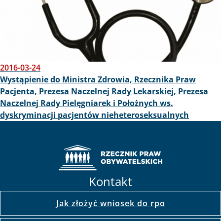
2016-03-24
Wystąpienie do Ministra Zdrowia, Rzecznika Praw
Pacjenta, Prezesa Naczelnej Rady Lekarskiej, Prezesa
Naczelnej Rady Pielęgniarek i Położnych ws.
dyskryminacji pacjentów nieheteroseksualnych
Kontakt
Jak złożyć wniosek do rpo