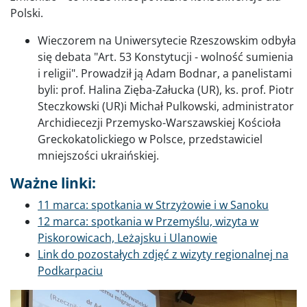
Polski.
Wieczorem na Uniwersytecie Rzeszowskim odbyła
się debata "Art. 53 Konstytucji - wolność sumienia
i religii". Prowadził ją Adam Bodnar, a panelistami
byli: prof. Halina Zięba-Załucka (UR), ks. prof. Piotr
Steczkowski (UR)i Michał Pulkowski, administrator
Archidiecezji Przemysko-Warszawskiej Kościoła
Greckokatolickiego w Polsce, przedstawiciel
mniejszości ukraińskiej.
Ważne linki:
11 marca: spotkania w Strzyżowie i w Sanoku
12 marca: spotkania w Przemyślu, wizyta w
Piskorowicach, Leżajsku i Ulanowie
Link do pozostałych zdjęć z wizyty regionalnej na
Podkarpaciu