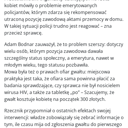
kobiet mówiły o problemie emerytowanych
policjantów, którym zdarza się rekompensować
utraconą pozycję zawodową aktami przemocy w domu.
W takiej sytuacji policji trudno jest reagować – zna
przecież sprawcę.
Adam Bodnar zauważył, że to problem szerszy: dotyczy
wielu osób, którym pozycja zawodowa dawała
szczególny status społeczny, a emerytura, nawet w
młodym wieku, tego statusu pozbawiła.
Mowa była też o prawach ofiar gwałtu: miejscowa
praktyka jest taka, że ofiara sama powinna płacić za
badania sprawdzające, czy sprawca nie był nosicielem
wirusa HIV, a także za tabletkę „po” – Szacujemy, że
gwałt kosztuje kobietę na początek 300 złotych.
Rzecznik przypomniał o ostatnich efektach swojej
interwencji: władze zobowiązały się zebrać informacje o
tym, ile czasu mija od zgłoszenia gwałtu do pierwszego