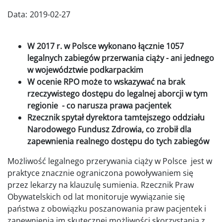
Data:
2019-02-27
W 2017 r. w Polsce wykonano łącznie 1057
legalnych zabiegów przerwania ciąży - ani jednego
w województwie podkarpackim
W ocenie RPO może to wskazywać na brak
rzeczywistego dostępu do legalnej aborcji w tym
regionie - co narusza prawa pacjentek
Rzecznik spytał dyrektora tamtejszego oddziału
Narodowego Fundusz Zdrowia, co zrobił dla
zapewnienia realnego dostępu do tych zabiegów
Możliwość legalnego przerywania ciąży w Polsce jest w
praktyce znacznie ograniczona powoływaniem się
przez lekarzy na klauzulę sumienia. Rzecznik Praw
Obywatelskich od lat monitoruje wywiązanie się
państwa z obowiązku poszanowania praw pacjentek i
zapewnienia im skutecznej możliwości skorzystania z