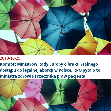
2018-10-25
Komitet Ministrów Rady Europy o braku realnego
dostępu do legalnej aborcji w Polsce. RPO pyta o to
ministra zdrowia i rzecznika praw pacjenta
Obraz