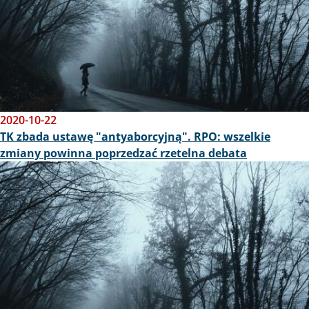
2020-10-22
TK zbada ustawę "antyaborcyjną". RPO: wszelkie
zmiany powinna poprzedzać rzetelna debata
Obraz