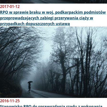
2017-01-12
RPO w sprawie braku w woj. podkarpackim podmiotów
przeprowadzających zabiegi przerywania ciąży w
przypadkach dopuszczonych ustawą
Obraz
2016-11-25
Stanowisko RPO do sprawozdania rządu z wykonania