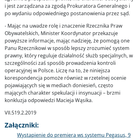
i jest zarządzana za zgodą Prokuratora Generalnego i
po wydaniu odpowiedniego postanowienia przez sąd.
- Mając na uwadze rolę i znaczenie Rzecznika Praw
Obywatelskich, Minister Koordynator przekazuje
powyższe informacje, mając nadzieję, że pomogą one
Panu Rzecznikowi w sposób lepszy zrozumieć system
prawny, który reguluje działalność służb specjalnych, w
szczególności zaś sposób prowadzenia kontroli
operacyjnej w Polsce. Liczę na to, że niniejsza
korespondencja pomoże również w rzetelnej ocenie
pojawiających się w mediach doniesień, często
mających charakter spekulacji i insynuacji – brzmi
konkluzja odpowiedzi Macieja Wąsika.
VII.519.2.2019
Załączniki:
Dokument
Wystapienie do premiera ws systemu Pegasus, 9