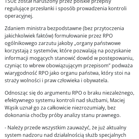
TSUE został naruszony przez polskie przepisy
regulujące przesłanki i sposób prowadzenia kontroli
operacyjnej.
Zdaniem ministra bezpodstawne (bez przytoczenia
jakichkolwiek faktów) formułowanie przez RPO
ogólnikowego zarzutu jakoby „organy państwowe
korzystają z systemów, które pozwalają na pozyskanie
informacji mogących stanowić dowód w postępowaniu,
czyniąc to wbrew obowiązującym przepisom” podważa
wiarygodność RPO jako organu państwa, który stoi na
straży wolności i praw człowieka i obywatela.
Odnosząc się do argumentu RPO o braku niezależnego,
efektywnego systemu kontroli nad służbami, Maciej
Wąsik uznał go za całkowicie niezrozumiały, bez
dokonania choćby próby analizy stanu prawnego.
- Należy przede wszystkim zauważyć, że już aktualny
system nadzoru nad działalnością służb specjalnych