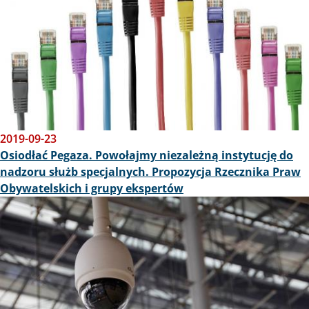
2019-09-23
Osiodłać Pegaza. Powołajmy niezależną instytucję do
nadzoru służb specjalnych. Propozycja Rzecznika Praw
Obywatelskich i grupy ekspertów
Obraz