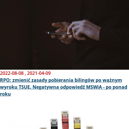
2022-08-08
,
2021-04-09
RPO: zmienić zasady pobierania bilingów po ważnym
wyroku TSUE. Negatywna odpowiedź MSWiA - po ponad
roku
Obraz