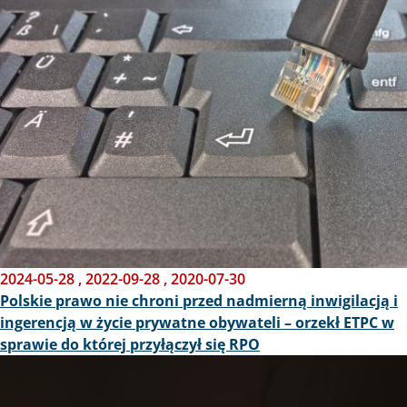
Obraz
2024-05-28
,
2022-09-28
,
2020-07-30
Polskie prawo nie chroni przed nadmierną inwigilacją i
ingerencją w życie prywatne obywateli – orzekł ETPC w
sprawie do której przyłączył się RPO
Obraz