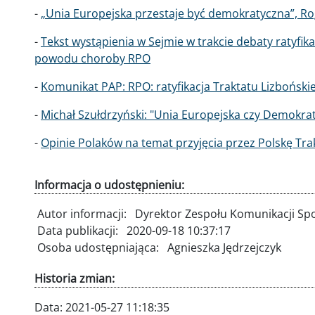
-
„Unia Europejska przestaje być demokratyczna”, Rog
-
Tekst wystąpienia w Sejmie w trakcie debaty ratyfika
powodu choroby RPO
-
Komunikat PAP: RPO: ratyfikacja Traktatu Lizbońskie
-
Michał Szułdrzyński: "Unia Europejska czy Demokrat
-
Opinie Polaków na temat przyjęcia przez Polskę Tra
Informacja o udostępnieniu:
Autor informacji:
Dyrektor Zespołu Komunikacji Spo
Data publikacji:
2020-09-18 10:37:17
Osoba udostępniająca:
Agnieszka Jędrzejczyk
Historia zmian:
Data:
2021-05-27 11:18:35