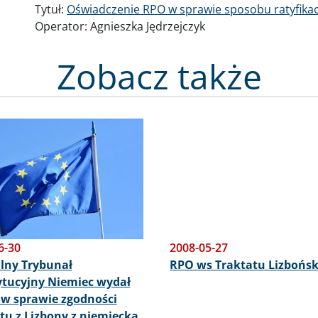
Tytuł:
Oświadczenie RPO w sprawie sposobu ratyfikac
Operator:
Agnieszka Jędrzejczyk
Zobacz także
6-30
2008-05-27
lny Trybunał
RPO ws Traktatu Lizbońsk
tucyjny Niemiec wydał
w sprawie zgodności
tu z Lizbony z niemiecką