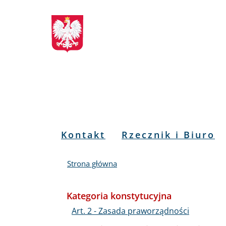
Biuletyn
Przejdź
Przejdź
Przejdź
Przejdź
do
do
to
do
Informacji
menu
treści
informacji
mapy
głównego
o
serwisu
Publicznej
kontakcie
RPO
Menu
Kontakt
Rzecznik i Biuro
PL
Strona główna
Kategoria konstytucyjna
Art. 2 - Zasada praworządności