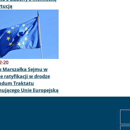
tucją
2-20
o Marszałka Sejmu w
e ratyfikacji w drodze
endum Traktatu
ującego Unie Europejską