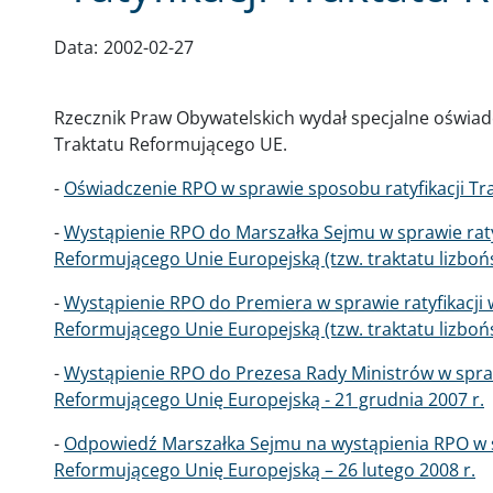
Data:
2002-02-27
Rzecznik Praw Obywatelskich wydał specjalne oświadc
Traktatu Reformującego UE.
-
Oświadczenie RPO w sprawie sposobu ratyfikacji Tra
-
Wystąpienie RPO do Marszałka Sejmu w sprawie raty
Reformującego Unie Europejską (tzw. traktatu lizbońsk
-
Wystąpienie RPO do Premiera w sprawie ratyfikacji
Reformującego Unie Europejską (tzw. traktatu lizbońs
-
Wystąpienie RPO do Prezesa Rady Ministrów w sprawi
Reformującego Unię Europejską - 21 grudnia 2007 r.
-
Odpowiedź Marszałka Sejmu na wystąpienia RPO w s
Reformującego Unię Europejską – 26 lutego 2008 r.