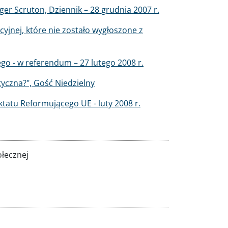
er Scruton, Dziennik – 28 grudnia 2007 r.
cyjnej, które nie zostało wygłoszone z
go - w referendum – 27 lutego 2008 r.
yczna?", Gość Niedzielny
ktatu Reformującego UE - luty 2008 r.
łecznej