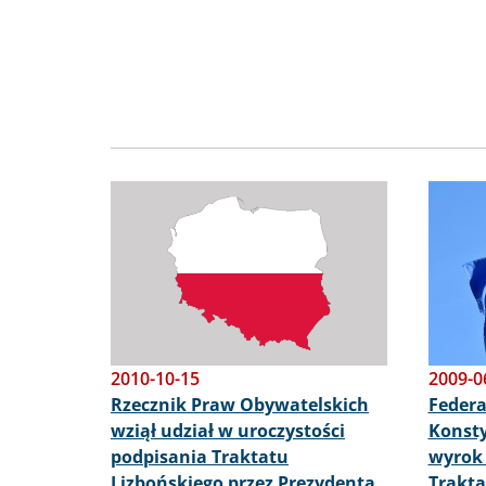
Obraz
Obraz
2010-10-15
2009-0
Rzecznik Praw Obywatelskich
Federa
wziął udział w uroczystości
Konsty
podpisania Traktatu
wyrok 
Lizbońskiego przez Prezydenta
Trakta