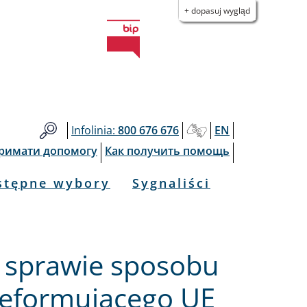
+ dopasuj wygląd
Infolinia:
800 676 676
EN
тримати допомогу
Как получить помощь
stępne wybory
Sygnaliści
 sprawie sposobu
 Reformującego UE