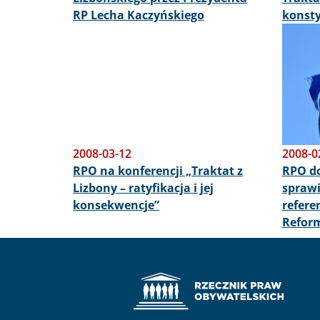
RP Lecha Kaczyńskiego
konsty
Obraz
2008-03-12
2008-0
RPO na konferencji „Traktat z
RPO d
Lizbony – ratyfikacja i jej
sprawi
konsekwencje”
refer
Reform