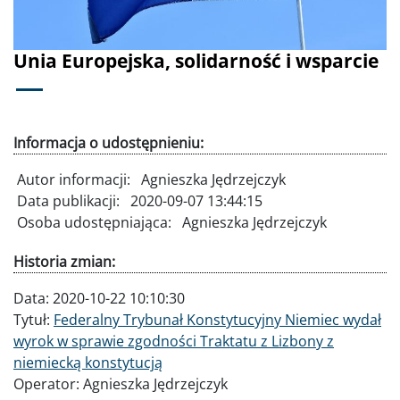
Unia Europejska, solidarność i wsparcie
Informacja o udostępnieniu:
Autor informacji:
Agnieszka Jędrzejczyk
Data publikacji:
2020-09-07 13:44:15
Osoba udostępniająca:
Agnieszka Jędrzejczyk
Historia zmian:
Data:
2020-10-22 10:10:30
Tytuł:
Federalny Trybunał Konstytucyjny Niemiec wydał
wyrok w sprawie zgodności Traktatu z Lizbony z
niemiecką konstytucją
Operator:
Agnieszka Jędrzejczyk