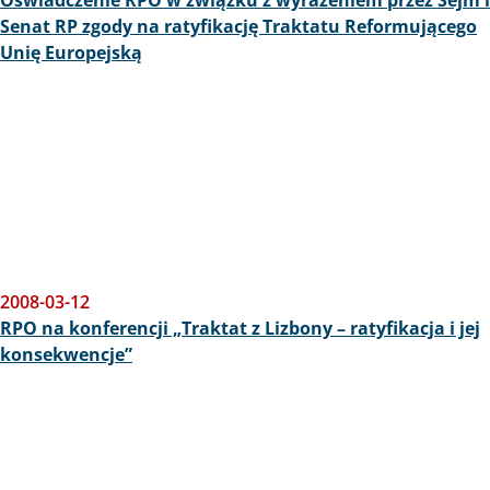
Oświadczenie RPO w związku z wyrażeniem przez Sejm i
Senat RP zgody na ratyfikację Traktatu Reformującego
Unię Europejską
2008-03-12
RPO na konferencji „Traktat z Lizbony – ratyfikacja i jej
konsekwencje”