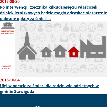
2017-08-30
Po interwencji Rzecznika kilkudziesięciu właścicieli
działek letniskowych będzie mogło odzyskać niesłusznie
pobrane opłaty za śmieci…
Obraz
2016-10-04
Ulgi w opłacie za śmieci dla rodzin wielodzietnych w
gminie Stawiguda