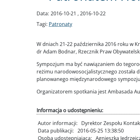
Data:
2016-10-21
,
2016-10-22
Tagi:
Patronaty
W dniach 21-22 października 2016 roku w
dr Adam Bodnar, Rzecznik Praw Obywatelskic
Sympozjum ma być nawiązaniem do tegoroczn
reżimu narodowosocjalistycznego została d
planowanego międzynarodowego sympozjum
Organizatorem spotkania jest Ambasada Aus
Informacja o udostępnieniu:
Autor informacji:
Dyrektor Zespołu Kontak
Data publikacji:
2016-05-25 13:38:50
Osoba udostępniająca:
Agnieszka Jędrzejc