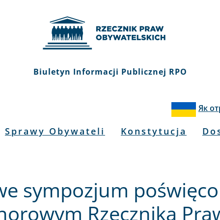
Biuletyn Informacji Publicznej RPO
Як о
Sprawy Obywateli
Konstytucja
Do
we sympozjum poświęc
norowym Rzecznika Praw