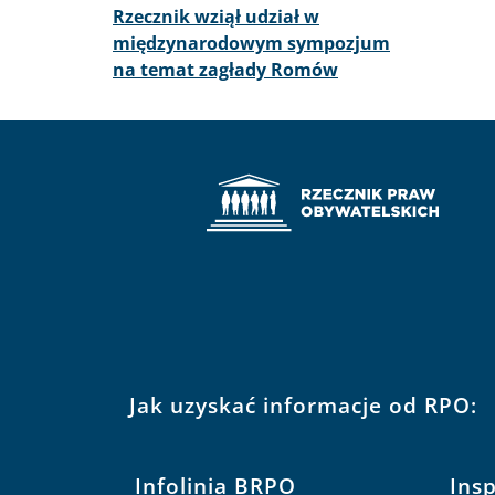
Rzecznik wziął udział w
międzynarodowym sympozjum
na temat zagłady Romów
Jak uzyskać informacje od RPO:
Infolinia BRPO
Ins