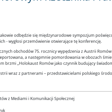
 Krakowie odbędzie się międzynarodowe sympozjum poświę
h - wygłosi przemówienie otwierające tę konferencję.
ych obchodów 75. rocznicy wypędzenia z Austrii Romów i S
eportowana, a następmnie pomordowania w obozach śmierci
 brzmi „Holokaust Romów jako czynnik budujący świadom
trii wraz z partnerami – przedstawicielami polskiego środ
tów z Mediami i Komunikacji Społecznej
zyk