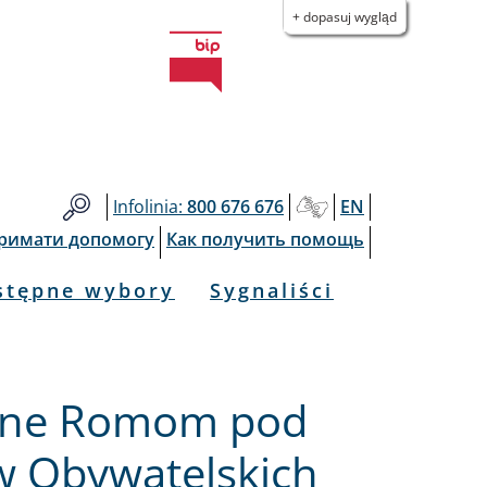
+ dopasuj wygląd
Infolinia:
800 676 676
EN
тримати допомогу
Как получить помощь
stępne wybory
Sygnaliści
one Romom pod
 Obywatelskich