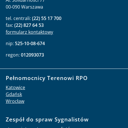
Al. Solidarności 77
00-090 Warszawa
tel. centrali:
(22) 55 17 700
fax:
(22) 827 64 53
formularz kontaktowy
nip:
525-10-08-674
regon:
012093073
Pełnomocnicy Terenowi RPO
Katowice
Gdańsk
Wrocław
Zespół do spraw Sygnalistów