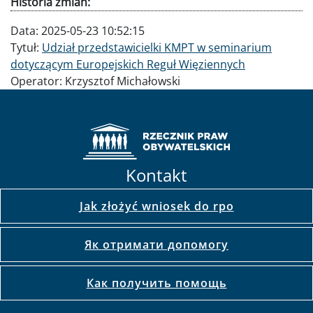
Historia zmian:
Data:
2025-05-23 10:52:15
Tytuł:
Udział przedstawicielki KMPT w seminarium
dotyczącym Europejskich Reguł Więziennych
Operator:
Krzysztof Michałowski
Kontakt
Jak złożyć wniosek do rpo
Як отримати допомогу
Как получить помощь