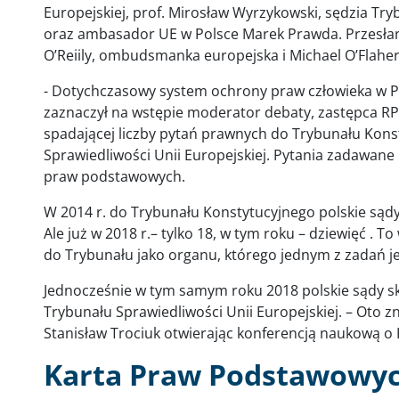
Europejskiej, prof. Mirosław Wyrzykowski, sędzia Tr
oraz ambasador UE w Polsce Marek Prawda. Przesłani
O’Reiily, ombudsmanka europejska i Michael O’Flahe
- Dotychczasowy system ochrony praw człowieka w Pol
zaznaczył na wstępie moderator debaty, zastępca RPO
spadającej liczby pytań prawnych do Trybunału Kons
Sprawiedliwości Unii Europejskiej. Pytania zadawane
praw podstawowych.
W 2014 r. do Trybunału Konstytucyjnego polskie sądy 
Ale już w 2018 r.– tylko 18, w tym roku – dziewięć . 
do Trybunału jako organu, którego jednym z zadań je
Jednocześnie w tym samym roku 2018 polskie sądy sk
Trybunału Sprawiedliwości Unii Europejskiej. – Oto z
Stanisław Trociuk otwierając konferencją naukową o
Karta Praw Podstawowych