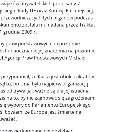
owiązków obywatelskich podpisany 7
skiego, Rady UE oraz Komisji Europejskiej,
 przewodniczących tych organów podczas
dokumentu została mu nadana przez Traktat
1 grudnia 2009 r.
rony praw podstawowych na poziomie
jest unaocznianie jej znaczenia na poziomie
szef Agencji Praw Podstawowych Michael
przypomniał, że Karta jest obok traktatów
ątku, bo Unia była najpierw organizacją
 odkrywa, jak ważne są dla jej istnienia
ziś na to, by nie zajmować się zagrożeniami
ce się wybory do Parlamentu Europejskiego
iś bowiem, że Europa jest śmiertelna,
auważać.
ropejskiej kampanii nie pogłębiać