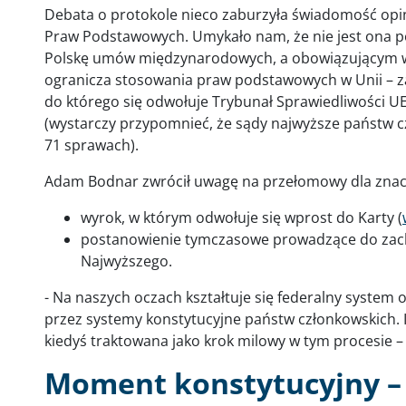
Debata o protokole nieco zaburzyła świadomość opin
Praw Podstawowych. Umykało nam, że nie jest ona po
Polskę umów międzynarodowych, a obowiązującym w U
ogranicza stosowania praw podstawowych w Unii – za
do którego się odwołuje Trybunał Sprawiedliwości U
(wystarczy przypomnieć, że sądy najwyższe państw c
71 sprawach).
Adam Bodnar zwrócił uwagę na przełomowy dla znacz
wyrok, w którym odwołuje się wprost do Karty (
postanowienie tymczasowe prowadzące do zach
Najwyższego.
- Na naszych oczach kształtuje się federalny syste
przez systemy konstytucyjne państw członkowskich. I
kiedyś traktowana jako krok milowy w tym procesie 
Moment konstytucyjny –