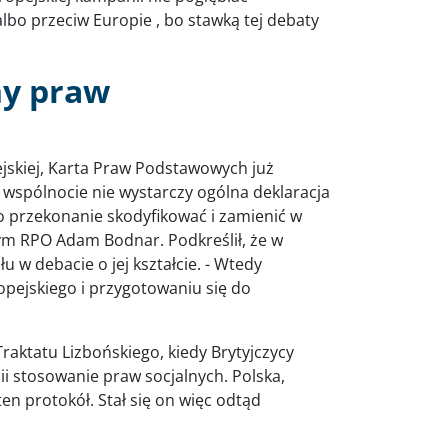
lbo przeciw Europie , bo stawką tej debaty
ny praw
ejskiej, Karta Praw Podstawowych już
j wspólnocie nie wystarczy ogólna deklaracja
o przekonanie skodyfikować i zamienić w
m RPO Adam Bodnar. Podkreślił, że w
 w debacie o jej kształcie. - Wtedy
pejskiego i przygotowaniu się do
Traktatu Lizbońskiego, kiedy Brytyjczycy
nii stosowanie praw socjalnych. Polska,
ten protokół. Stał się on więc odtąd