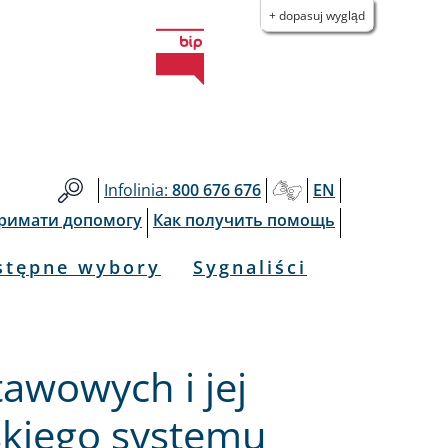
+ dopasuj wygląd
Infolinia:
800 676 676
EN
тримати допомогу
Как получить помощь
stępne wybory
Sygnaliści
awowych i jej
skiego systemu