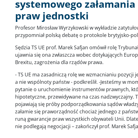
systemowego załamania 
praw jednostki
Profesor Mirosław Wyrzykowski w wykładzie zatytułowa
przypomniał polską debatę o protokole brytyjsko-pol
Sędzia TS UE prof. Marek Safjan omówił rolę Trybunał
ujawnia się ona zwłaszcza wobec dotykających Euro
Brexitu, zagrożenia dla rządów prawa.
- TS UE ma zasadniczą rolę we wzmacnianiu pozycji 
a nie wspólnoty państw - podkreślił. -Jesteśmy w mo
pytanie o uruchomienie instrumentów prawnych, któr
hipotetyczne, przewidywane na czas nadzwyczajny. Te
pojawiają się próby podporządkowania sądów władzy w
załamie się praworządność chociaż jednego z państw 
runą gwarancje praw wszystkich obywateli Unii. Dlat
nie podlegają negocjacji – zakończył prof. Marek Safj