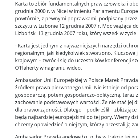
Karta to zbiór fundamentalnych praw człowieka i ob
grudnia 2000 r. w Nicei w imieniu Parlamentu Europej
powtórnie, z pewnymi poprawkami, podpisany przez
szczytu w Lizbonie 12 grudnia 2007 r. Moc wiążąca 
Lizboński 13 grudnia 2007 roku, który wszedł w życie 
- Karta jest jednym z najważniejszych narzędzi och
regionalnym, jaki kiedykolwiek stworzono. Kluczowe 
krajowym – zwrócił się do uczestników konferencji 
O’Flaherty w nagraniu wideo.
Ambasador Unii Europejskiej w Polsce Marek Prawda 
źródłem prawa pierwotnego Unii. Nie istnieje od pocz
gospodarczą, potem gospodarczo-polityczną, teraz zaś
zachowanie podstawowych wartości. Że nie stać jej d
dla praworządności. Dlatego – podkreślił – zbliżają
będą najbardziej europejskimi do tej pory. Wiemy dz
chcemy opowiedzieć o niej tym, którzy przestali ją z
Ambasador Prawda apelował o to, by w trakcie tej eu