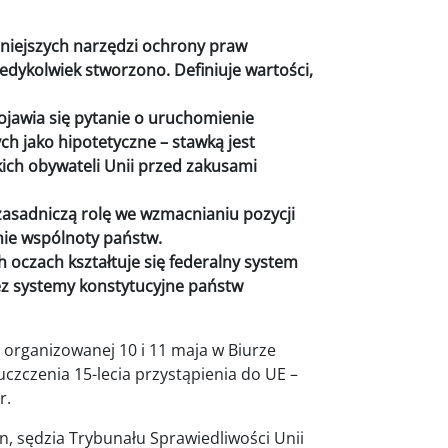
niejszych narzędzi ochrony praw
edykolwiek stworzono. Definiuje wartości,
jawia się pytanie o uruchomienie
h jako hipotetyczne – stawką jest
kich obywateli Unii przed zakusami
zasadniczą rolę we wzmacnianiu pozycji
nie wspólnoty państw.
h oczach kształtuje się federalny system
z systemy konstytucyjne państw
 organizowanej 10 i 11 maja w Biurze
uczczenia 15-lecia przystąpienia do UE –
r.
an, sędzia Trybunału Sprawiedliwości Unii