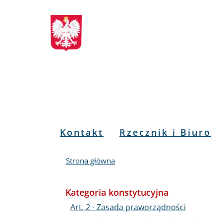
Biuletyn
Przejdź
Przejdź
Przejdź
Przejdź
do
do
to
do
Informacji
menu
treści
informacji
mapy
głównego
o
serwisu
Publicznej
kontakcie
RPO
Menu
Kontakt
Rzecznik i Biuro
PL
Strona główna
Kategoria konstytucyjna
Art. 2 - Zasada praworządności