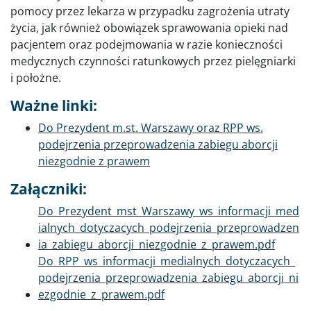
pomocy przez lekarza w przypadku zagrożenia utraty
życia, jak również obowiązek sprawowania opieki nad
pacjentem oraz podejmowania w razie konieczności
medycznych czynności ratunkowych przez pielęgniarki
i położne.
Ważne linki:
Do Prezydent m.st. Warszawy oraz RPP ws.
podejrzenia przeprowadzenia zabiegu aborcji
niezgodnie z prawem
Załączniki:
Dokument
Do_Prezydent_mst_Warszawy_ws_informacji_med
ialnych_dotyczacych_podejrzenia_przeprowadzen
ia_zabiegu_aborcji_niezgodnie_z_prawem.pdf
Dokument
Do_RPP_ws_informacji_medialnych_dotyczacych_
podejrzenia_przeprowadzenia_zabiegu_aborcji_ni
ezgodnie_z_prawem.pdf