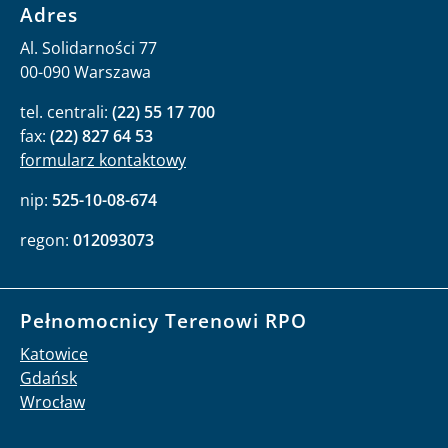
Adres
Al. Solidarności 77
00-090 Warszawa
tel. centrali:
(22) 55 17 700
fax:
(22) 827 64 53
formularz kontaktowy
nip:
525-10-08-674
regon:
012093073
Pełnomocnicy Terenowi RPO
Katowice
Gdańsk
Wrocław