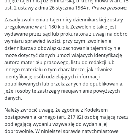
objęte tajemnicą dziennikarską, o której mowa w art. 15
ust. 2 ustawy z dnia 26 stycznia 1984 r.
Prawo prasowe
.
Zasady zwolnienia z tajemnicy dziennikarskiej zostały
uregulowane w art. 180 k.p.k. Zezwolenie takie jest
wydawane przez sąd lub prokuratora z uwagi na dobro
wymiaru sprawiedliwości, przy czym zwolnienie
dziennikarza z obowiązku zachowania tajemnicy nie
może dotyczyć danych umożliwiających identyfikację
autora materiału prasowego, listu do redakcji lub
innego materiału o tym charakterze, jak również
identyfikację osób udzielających informacji
opublikowanych lub przekazanych do opublikowania,
jeżeli osoby te zastrzegły nieujawnianie powyższych
danych.
Należy zwrócić uwagę, że zgodnie z Kodeksem
postępowania karnego (art. 217 §2) osobę mającą rzecz
podlegającą wydaniu wzywa się do wydania jej
dobrowolnie. W niniejszej sprawie natychmiastowe