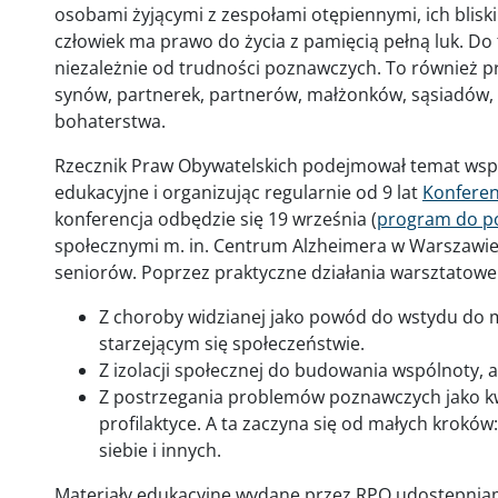
osobami żyjącymi z zespołami otępiennymi, ich blisk
człowiek ma prawo do życia z pamięcią pełną luk. D
niezależnie od trudności poznawczych. To również p
synów, partnerek, partnerów, małżonków, sąsiadów, 
bohaterstwa.
Rzecznik Praw Obywatelskich podejmował temat wspar
edukacyjne i organizując regularnie od 9 lat
Konferen
konferencja odbędzie się 19 września (
program do p
społecznymi m. in. Centrum Alzheimera w Warszawie
seniorów. Poprzez praktyczne działania warsztatow
Z choroby widzianej jako powód do wstydu do m
starzejącym się społeczeństwie.
Z izolacji społecznej do budowania wspólnoty, 
Z postrzegania problemów poznawczych jako kwe
profilaktyce. A ta zaczyna się od małych krokó
siebie i innych.
Materiały edukacyjne wydane przez RPO udostępniam