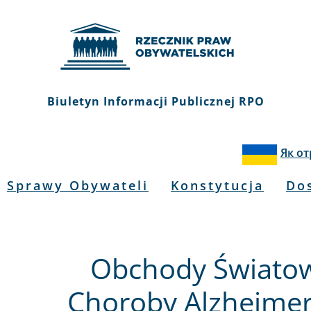
Biuletyn Informacji Publicznej RPO
Як о
Sprawy Obywateli
Konstytucja
Do
Obchody Światow
Choroby Alzheimer