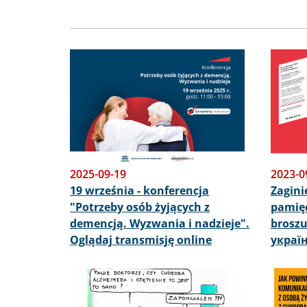
Obraz
Obraz
2025-09-19
2023-0
19 września - konferencja
Zagini
"Potrzeby osób żyjących z
pamięci
demencją. Wyzwania i nadzieje".
broszu
Oglądaj transmisję online
украї
Obraz
Obraz