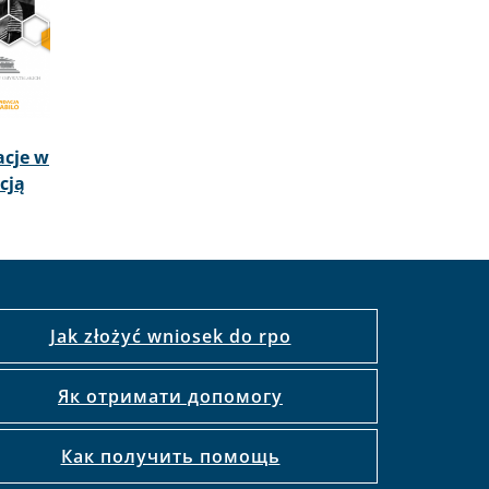
acje w
cją
Jak złożyć wniosek do rpo
Як отримати допомогу
Как получить помощь