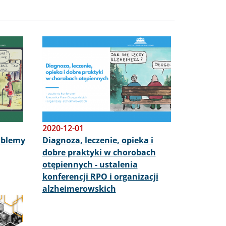
Obraz
2020-12-01
oblemy
Diagnoza, leczenie, opieka i
dobre praktyki w chorobach
otępiennych - ustalenia
konferencji RPO i organizacji
alzheimerowskich