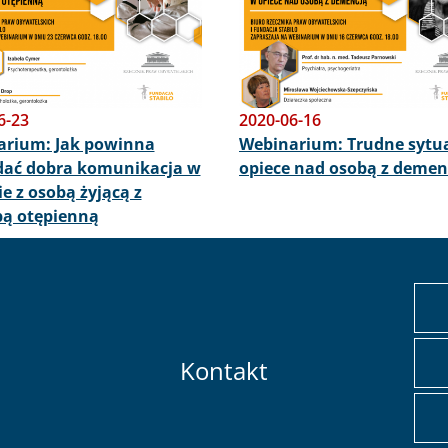
6-23
2020-06-16
arium: Jak powinna
Webinarium: Trudne sytu
dać dobra komunikacja w
opiece nad osobą z demen
ie z osobą żyjącą z
bą otępienną
Kontakt