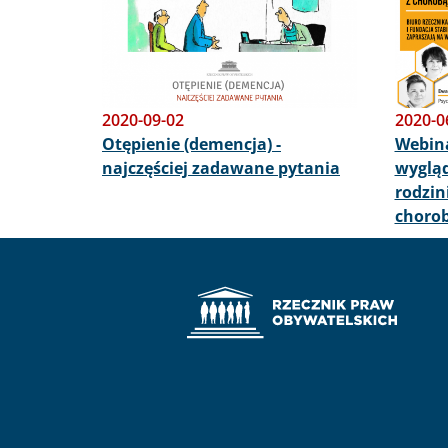
2020-09-02
2020-0
Otępienie (demencja) -
Webin
najczęściej zadawane pytania
wyglą
rodzin
choro