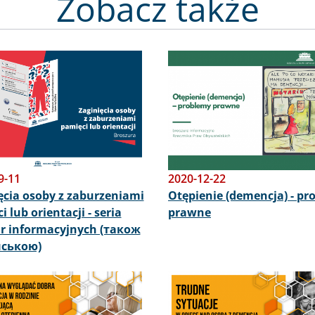
Zobacz także
Obraz
9-11
2020-12-22
ęcia osoby z zaburzeniami
Otępienie (demencja) - pr
 lub orientacji - seria
prawne
r informacyjnych (також
нською)
Obraz