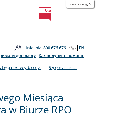
+ dopasuj wygląd
Infolinia:
800 676 676
EN
тримати допомогу
Как получить помощь
stępne wybory
Sygnaliści
ego Miesiąca
a w Biurze RPO