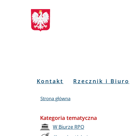
Biuletyn
Przejdź
Przejdź
Przejdź
Przejdź
do
do
to
do
Informacji
menu
treści
informacji
mapy
głównego
o
serwisu
Publicznej
kontakcie
RPO
Menu
Kontakt
Rzecznik i Biuro
PL
Strona główna
Kategoria tematyczna
W Biurze RPO