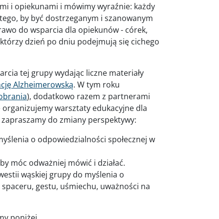
imi i opiekunami i mówimy wyraźnie: każdy
o tego, by być dostrzeganym i szanowanym
rawo do wsparcia dla opiekunów - córek,
którzy dzień po dniu podejmują się cichego
cia tej grupy wydając liczne materiały
cję Alzheimerowską
. W tym roku
obrania
), dodatkowo razem z partnerami
 organizujemy warsztaty edukacyjne dla
e zapraszamy do zmiany perspektywy:
yślenia o odpowiedzialności społecznej w
aby móc odważniej mówić i działać.
stii wąskiej grupy do myślenia o
w: spaceru, gestu, uśmiechu, uważności na
y poniżej.