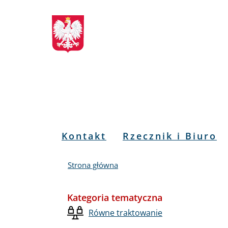
Biuletyn
Przejdź
Przejdź
Przejdź
Przejdź
do
do
to
do
Informacji
menu
treści
informacji
mapy
głównego
o
serwisu
Publicznej
kontakcie
RPO
Menu
Kontakt
Rzecznik i Biuro
PL
Strona główna
Kategoria tematyczna
Równe traktowanie