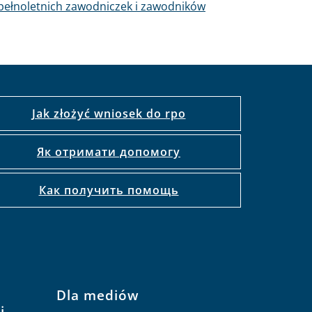
ełnoletnich zawodniczek i zawodników
Jak złożyć wniosek do rpo
Як отримати допомогу
Как получить помощь
Dla mediów
j