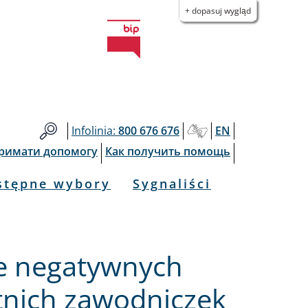
+ dopasuj wygląd
Infolinia:
800 676 676
EN
тримати допомогу
Как получить помощь
stępne wybory
Sygnaliści
e negatywnych
tnich zawodniczek