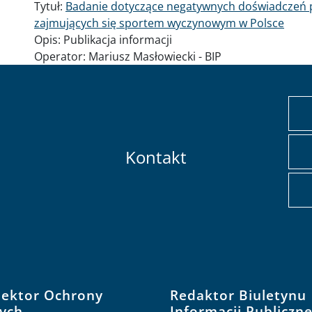
Tytuł:
Badanie dotyczące negatywnych doświadczeń p
zajmujących się sportem wyczynowym w Polsce
Opis:
Publikacja informacji
Operator:
Mariusz Masłowiecki - BIP
Kontakt
pektor Ochrony
Redaktor Biuletynu
ych
Informacji Publiczne