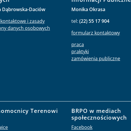
a Dąbrowska-Daciów
Monika Okrasa
kontaktowe i zasady
tel:
(22) 55 17 904
ony danych osobowych
formularz kontaktowy
praca
praktyki
zamówienia publiczne
nomocnicy Terenowi
BRPO w mediach
O
społecznościowych
wice
Facebook