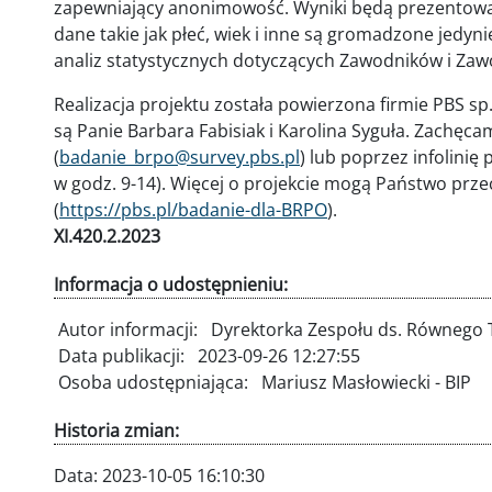
zapewniający anonimowość. Wyniki będą prezentowan
dane takie jak płeć, wiek i inne są gromadzone jedy
analiz statystycznych dotyczących Zawodników i Zaw
Realizacja projektu została powierzona firmie PBS sp
są Panie Barbara Fabisiak i Karolina Syguła. Zachęc
(
badanie_brpo@survey.pbs.pl
) lub poprzez infolinię
w godz. 9-14). Więcej o projekcie mogą Państwo prze
(
https://pbs.pl/badanie-dla-BRPO
).
XI.420.2.2023
Informacja o udostępnieniu:
Autor informacji:
Dyrektorka Zespołu ds. Równego 
Data publikacji:
2023-09-26 12:27:55
Osoba udostępniająca:
Mariusz Masłowiecki - BIP
Historia zmian:
Data:
2023-10-05 16:10:30