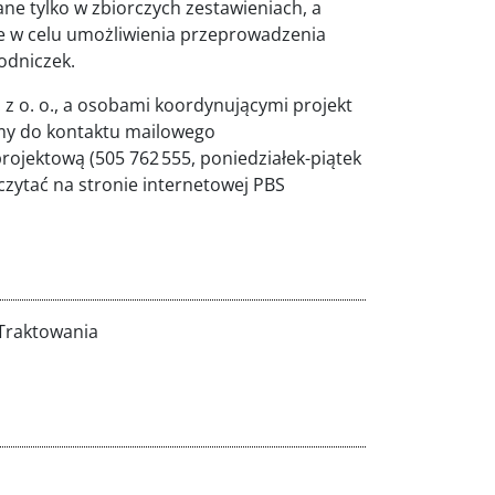
e tylko w zbiorczych zestawieniach, a
nie w celu umożliwienia przeprowadzenia
odniczek.
. z o. o., a osobami koordynującymi projekt
amy do kontaktu mailowego
 projektową (505 762 555, poniedziałek-piątek
czytać na stronie internetowej PBS
Traktowania