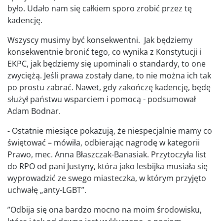
było. Udało nam się całkiem sporo zrobić przez tę
kadencję.
Wszyscy musimy być konsekwentni. Jak będziemy
konsekwentnie bronić tego, co wynika z Konstytucji i
EKPC, jak będziemy się upominali o standardy, to one
zwyciężą. Jeśli prawa zostały dane, to nie można ich tak
po prostu zabrać. Nawet, gdy zakończę kadencję, będę
służył państwu wsparciem i pomocą - podsumował
Adam Bodnar.
- Ostatnie miesiące pokazują, że niespecjalnie mamy co
świętować – mówiła, odbierając nagrodę w kategorii
Prawo, mec. Anna Błaszczak-Banasiak. Przytoczyła list
do RPO od pani Justyny, która jako lesbijka musiała się
wyprowadzić ze swego miasteczka, w którym przyjęto
uchwałę „anty-LGBT”.
”Odbija się ona bardzo mocno na moim środowisku,