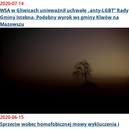
2020-07-14
WSA w Gliwicach unieważnił uchwałę „anty-LGBT” Rady
Gminy Istebna, Podobny wyrok ws gminy Klwów na
Mazowszu
Obraz
2020-06-15
Sprzeciw wobec homofobicznej mowy wykluczenia i