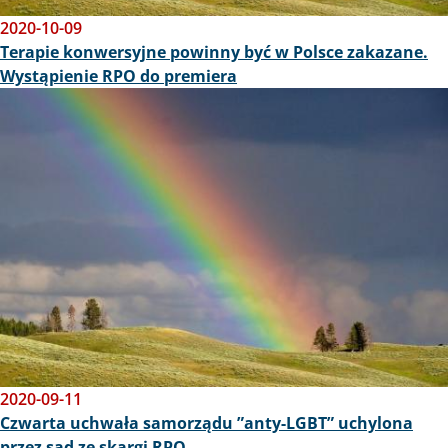
2020-10-09
Terapie konwersyjne powinny być w Polsce zakazane.
Wystąpienie RPO do premiera
Obraz
2020-09-11
Czwarta uchwała samorządu ”anty-LGBT” uchylona
przez sąd ze skargi RPO