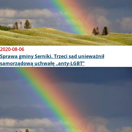
2020-08-06
Sprawa gminy Serniki. Trzeci sąd unieważnił
samorządową uchwałę „anty-LGBT”
Obraz