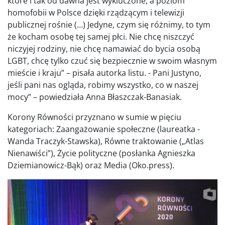
które i tak od dawna jest wykluczone, a poziom
homofobii w Polsce dzięki rządzącym i telewizji
publicznej rośnie (…) Jedyne, czym się różnimy, to tym
że kocham osobę tej samej płci. Nie chcę niszczyć
niczyjej rodziny, nie chcę namawiać do bycia osobą
LGBT, chcę tylko czuć się bezpiecznie w swoim własnym
mieście i kraju” – pisała autorka listu. - Pani Justyno,
jeśli pani nas ogląda, robimy wszystko, co w naszej
mocy” – powiedziała Anna Błaszczak-Banasiak.
Korony Równości przyznano w sumie w pięciu
kategoriach: Zaangażowanie społeczne (laureatka -
Wanda Traczyk-Stawska), Równe traktowanie („Atlas
Nienawiści”), Życie polityczne (posłanka Agnieszka
Dziemianowicz-Bąk) oraz Media (Oko.press).