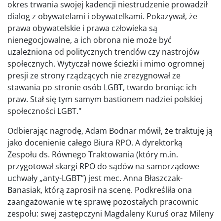
okres trwania swojej kadencji niestrudzenie prowadził
dialog z obywatelami i obywatelkami. Pokazywał, że
prawa obywatelskie i prawa człowieka są
nienegocjowalne, a ich obrona nie może być
uzależniona od politycznych trendów czy nastrojów
społecznych. Wytyczał nowe ścieżki i mimo ogromnej
presji ze strony rządzących nie zrezygnował ze
stawania po stronie osób LGBT, twardo broniąc ich
praw. Stał się tym samym bastionem nadziei polskiej
społeczności LGBT."
Odbierając nagrodę, Adam Bodnar mówił, że traktuję ją
jako docenienie całego Biura RPO. A dyrektorką
Zespołu ds. Równego Traktowania (który m.in.
przygotował skargi RPO do sądów na samorządowe
uchwały „anty-LGBT”) jest mec. Anna Błaszczak-
Banasiak, którą zaprosił na scenę. Podkreśliła ona
zaangażowanie w tę sprawę pozostałych pracownic
zespołu: swej zastępczyni Magdaleny Kuruś oraz Mileny