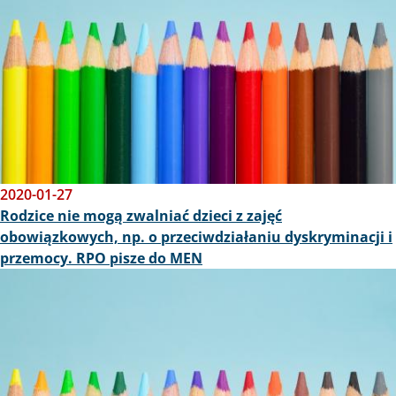
2020-01-27
Rodzice nie mogą zwalniać dzieci z zajęć
obowiązkowych, np. o przeciwdziałaniu dyskryminacji i
przemocy. RPO pisze do MEN
Obraz