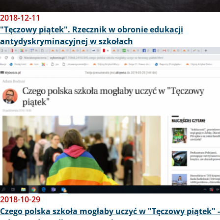
2018-12-11
"Tęczowy piątek". Rzecznik w obronie edukacji
antydyskryminacyjnej w szkołach
Obraz
2018-10-29
Czego polska szkoła mogłaby uczyć w "Tęczowy piątek" -