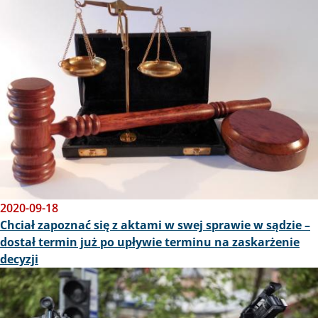
2020-09-18
Chciał zapoznać się z aktami w swej sprawie w sądzie –
dostał termin już po upływie terminu na zaskarżenie
decyzji
Obraz