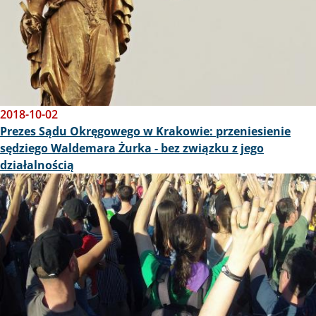
2018-10-02
Prezes Sądu Okręgowego w Krakowie: przeniesienie
sędziego Waldemara Żurka - bez związku z jego
działalnością
Obraz