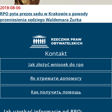
2018-08-06
RPO pyta prezes sądu w Krakowie o powody
przeniesienia sędziego Waldemara Żurka
Kontakt
Jak złożyć wniosek do rpo
Як отримати допомогу
Как получить помощь
Jak uzyskać informacje od RPO: