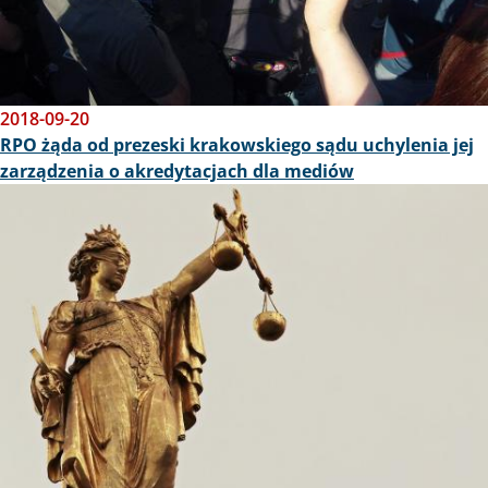
2018-09-20
RPO żąda od prezeski krakowskiego sądu uchylenia jej
zarządzenia o akredytacjach dla mediów
Obraz