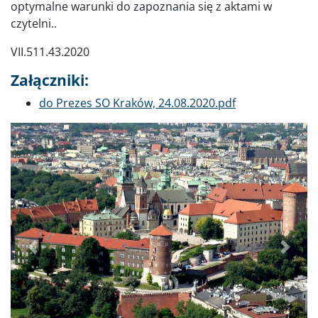
optymalne warunki do zapoznania się z aktami w
czytelni..
VII.511.43.2020
Załączniki:
Dokument
do Prezes SO Kraków, 24.08.2020.pdf
Poprzednie
Dalej