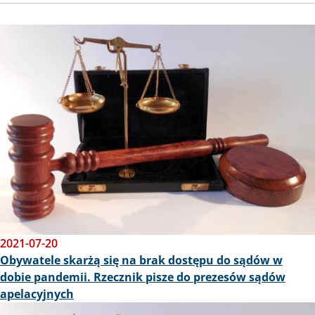
Obraz
2021-07-20
Obywatele skarżą się na brak dostępu do sądów w
dobie pandemii. Rzecznik pisze do prezesów sądów
apelacyjnych
Obraz