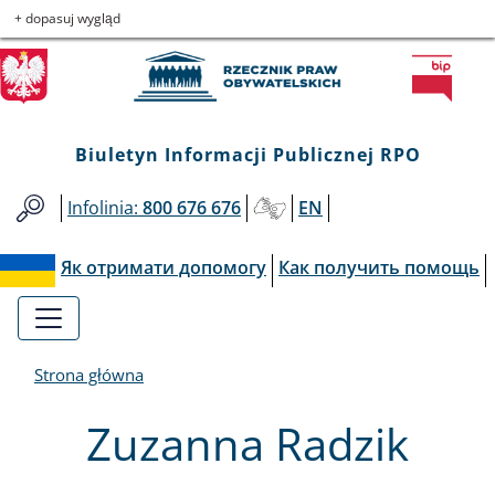
Biuletyn
Przejdź
Przejdź
Przejdź
Przejdź
+ dopasuj wygląd
do
do
to
do
Informacji
menu
treści
informacji
mapy
głównego
o
serwisu
Publicznej
kontakcie
Biuletyn Informacji Publicznej RPO
RPO
Infolinia:
800 676 676
EN
Як отримати допомогу
Как получить помощь
Strona główna
Zuzanna Radzik