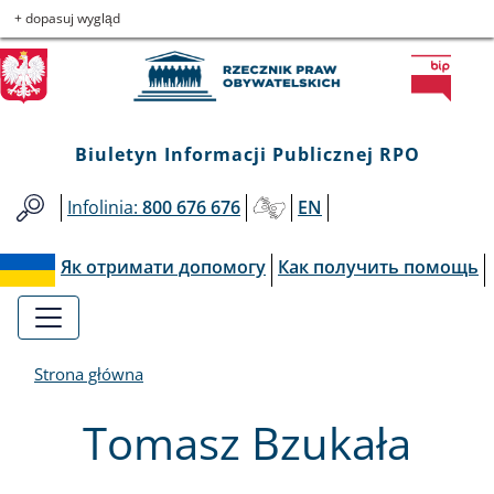
Biuletyn
Przejdź
Przejdź
Przejdź
Przejdź
+ dopasuj wygląd
do
do
to
do
Informacji
menu
treści
informacji
mapy
głównego
o
serwisu
Publicznej
kontakcie
Biuletyn Informacji Publicznej RPO
RPO
Infolinia:
800 676 676
EN
Як отримати допомогу
Как получить помощь
Strona główna
Tomasz Bzukała