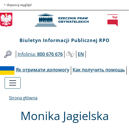
Biuletyn
Przejdź
Przejdź
Przejdź
Przejdź
+ dopasuj wygląd
do
do
to
do
Informacji
menu
treści
informacji
mapy
głównego
o
serwisu
Publicznej
kontakcie
Biuletyn Informacji Publicznej RPO
RPO
Infolinia:
800 676 676
EN
Як отримати допомогу
Как получить помощь
Strona główna
Monika Jagielska