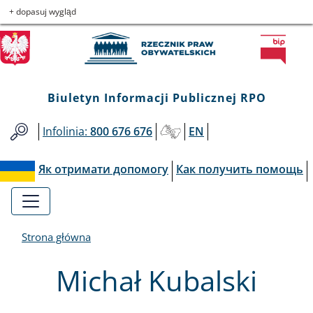
Biuletyn
Przejdź
Przejdź
Przejdź
Przejdź
+ dopasuj wygląd
do
do
to
do
Informacji
menu
treści
informacji
mapy
głównego
o
serwisu
Publicznej
kontakcie
Biuletyn Informacji Publicznej RPO
RPO
Infolinia:
800 676 676
EN
Як отримати допомогу
Как получить помощь
Strona główna
Michał Kubalski