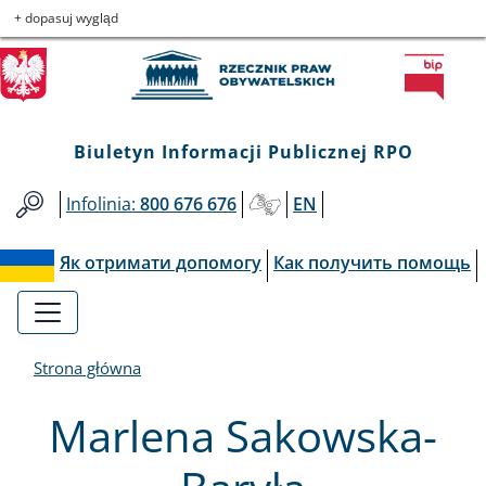
Biuletyn
Przejdź
Przejdź
Przejdź
Przejdź
+ dopasuj wygląd
do
do
to
do
Informacji
menu
treści
informacji
mapy
głównego
o
serwisu
Publicznej
kontakcie
Biuletyn Informacji Publicznej RPO
RPO
Infolinia:
800 676 676
EN
Як отримати допомогу
Как получить помощь
Strona główna
Marlena Sakowska-