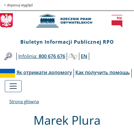
Biuletyn
Przejdź
Przejdź
Przejdź
Przejdź
+ dopasuj wygląd
do
do
to
do
Informacji
menu
treści
informacji
mapy
głównego
o
serwisu
Publicznej
kontakcie
Biuletyn Informacji Publicznej RPO
RPO
Infolinia:
800 676 676
EN
Як отримати допомогу
Как получить помощь
Strona główna
Marek Plura