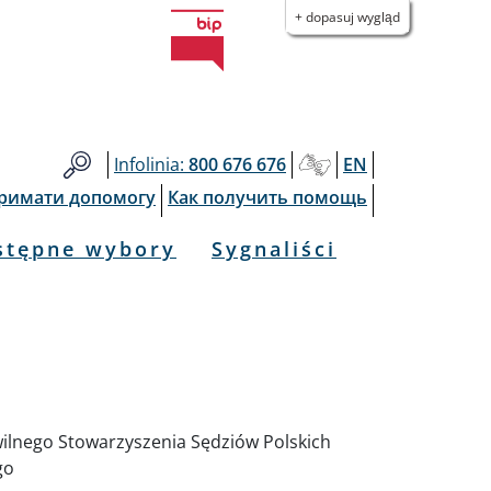
+ dopasuj wygląd
Infolinia:
800 676 676
EN
тримати допомогу
Как получить помощь
stępne wybory
Sygnaliści
ilnego Stowarzyszenia Sędziów Polskich
go