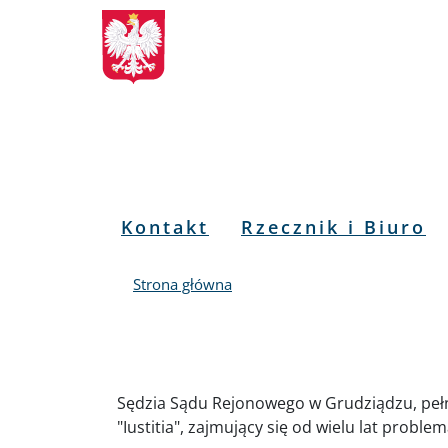
Biuletyn
Przejdź
Przejdź
Przejdź
Przejdź
do
do
to
do
Informacji
menu
treści
informacji
mapy
głównego
o
serwisu
Publicznej
kontakcie
RPO
Menu
Kontakt
Rzecznik i Biuro
PL
Strona główna
Sędzia Sądu Rejonowego w Grudziądzu, pełn
"Iustitia", zajmujący się od wielu lat pro