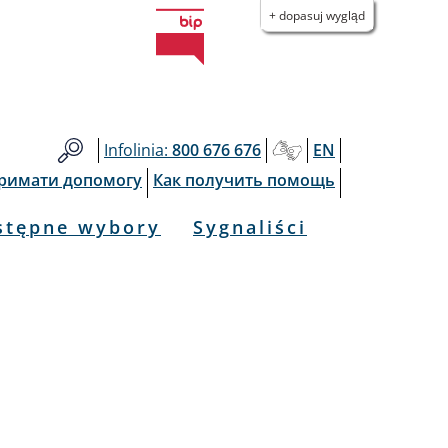
+ dopasuj wygląd
Infolinia:
800 676 676
EN
тримати допомогу
Как получить помощь
stępne wybory
Sygnaliści