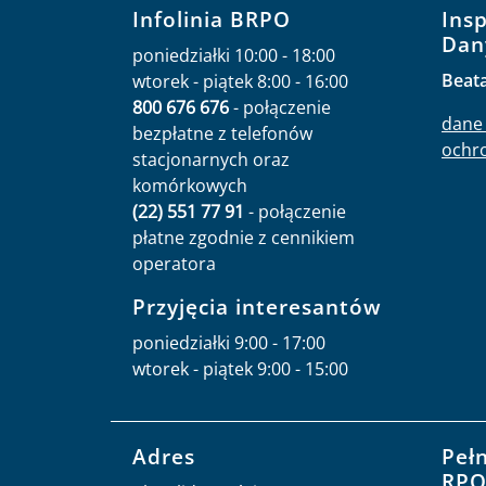
Infolinia BRPO
Ins
Dan
poniedziałki 10:00 - 18:00
Beat
wtorek - piątek 8:00 - 16:00
800 676 676
- połączenie
dane 
bezpłatne z telefonów
ochr
stacjonarnych oraz
komórkowych
(22) 551 77 91
- połączenie
płatne zgodnie z cennikiem
operatora
Przyjęcia interesantów
poniedziałki 9:00 - 17:00
wtorek - piątek 9:00 - 15:00
Adres
Peł
RP