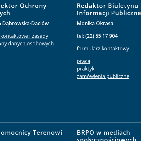
pektor Ochrony
Redaktor Biuletynu
ych
Informacji Publiczne
a Dąbrowska-Daciów
Monika Okrasa
kontaktowe i zasady
tel:
(22) 55 17 904
ony danych osobowych
formularz kontaktowy
praca
praktyki
zamówienia publiczne
nomocnicy Terenowi
BRPO w mediach
O
społecznościowych