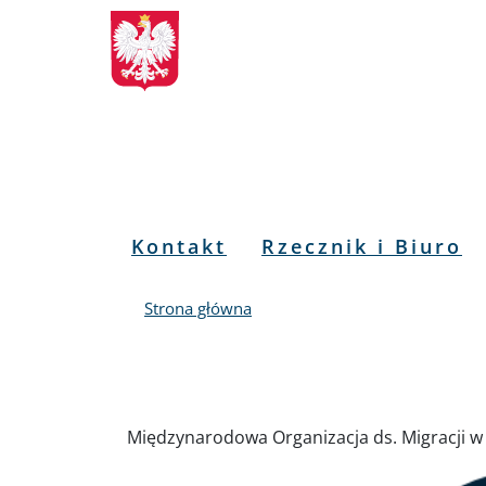
Biuletyn
Przejdź
Przejdź
Przejdź
Przejdź
do
do
to
do
Informacji
menu
treści
informacji
mapy
głównego
o
serwisu
Publicznej
kontakcie
RPO
Menu
Kontakt
Rzecznik i Biuro
PL
Strona główna
Międzynarodowa Organizacja ds. Migracji w