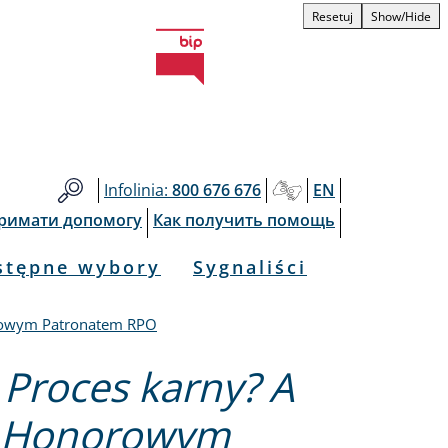
Resetuj
Show/Hide
Infolinia:
800 676 676
EN
тримати допомогу
Как получить помощь
stępne wybory
Sygnaliści
norowym Patronatem RPO
 Proces karny? A
od Honorowym