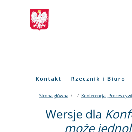
Biuletyn
Przejdź
Przejdź
Przejdź
Przejdź
do
do
to
do
Informacji
menu
treści
informacji
mapy
głównego
o
serwisu
Publicznej
kontakcie
RPO
Menu
Kontakt
Rzecznik i Biuro
PL
Strona główna
Konferencja „Proces cyw
Wersje dla
Konf
może jednol