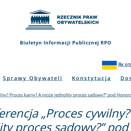
Biuletyn Informacji Publicznej RPO
Як о
Sprawy Obywateli
Konstytucja
Do
ilny? Proces karny? A może jednolity proces sądowy?” pod Ho
erencja „Proces cywilny?
ity proces sądowy?” p