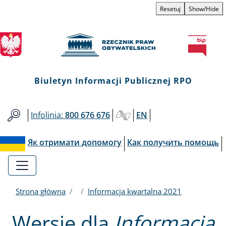
Biuletyn
Przejdź
Przejdź
Przejdź
Przejdź
Resetuj
Show/Hide
do
do
to
do
Informacji
menu
treści
informacji
mapy
głównego
o
serwisu
Publicznej
kontakcie
RPO
Biuletyn Informacji Publicznej RPO
Infolinia:
800 676 676
EN
Як отримати допомогу
Как получить помощь
Strona główna
Informacja kwartalna 2021
Wersje dla
Informacja