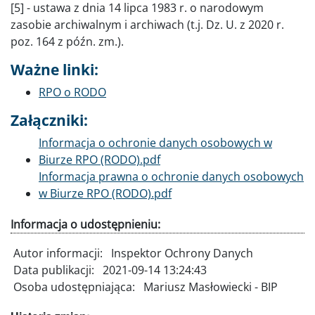
[5] - ustawa z dnia 14 lipca 1983 r. o narodowym
zasobie archiwalnym i archiwach (t.j. Dz. U. z 2020 r.
poz. 164 z późn. zm.).
Ważne linki:
RPO o RODO
Załączniki:
Dokument
Informacja o ochronie danych osobowych w
Biurze RPO (RODO).pdf
Dokument
Informacja prawna o ochronie danych osobowych
w Biurze RPO (RODO).pdf
Informacja o udostępnieniu:
Autor informacji:
Inspektor Ochrony Danych
Data publikacji:
2021-09-14 13:24:43
Osoba udostępniająca:
Mariusz Masłowiecki - BIP