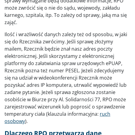
sprawy wymagane będą dodatkowe informacje, RPO
może zwrócić się o nie do sądu, wojewody, zakładu
karnego, szpitala, itp. To zależy od sprawy, jaką ma się
zająć.
Ilość i wrażliwość danych zależy też od sposobu, w jaki
się do Rzecznika zwrócimy. Jeśli sprawę złożymy
mailem, Rzecznik będzie znał nasz adres poczty
elektronicznej. Jeśli skorzystamy z elektronicznej
platformy do załatwiania spraw urzędowych ePUAP,
Rzecznik pozna też numer PESEL. Jeżeli zdecydujemy
się na udział w wideokonferencji Rzecznik może
pozyskać adres IP komputera, utrwalić wypowiedź lub
zadane pytanie. Jeżeli sprawa zgłoszona zostanie
osobiście w Biurze przy Al. Solidarności 77, RPO może
zarejestrować wizerunek lub poprosić o sprawdzenie
temperatury ciała (klauzula informacyjna:
ruch
osobowy
).
Dlaczego RPO przetwarza dane