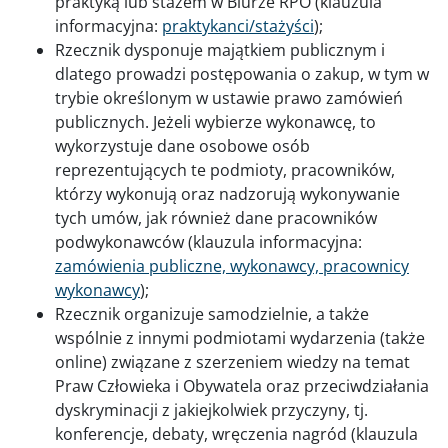
praktyką lub stażem w Biurze RPO (klauzula
informacyjna:
praktykanci/stażyści
);
Rzecznik dysponuje majątkiem publicznym i
dlatego prowadzi postępowania o zakup, w tym w
trybie określonym w ustawie prawo zamówień
publicznych. Jeżeli wybierze wykonawcę, to
wykorzystuje dane osobowe osób
reprezentujących te podmioty, pracowników,
którzy wykonują oraz nadzorują wykonywanie
tych umów, jak również dane pracowników
podwykonawców (klauzula informacyjna:
zamówienia publiczne, wykonawcy, pracownicy
wykonawcy
);
Rzecznik organizuje samodzielnie, a także
wspólnie z innymi podmiotami wydarzenia (także
online) związane z szerzeniem wiedzy na temat
Praw Człowieka i Obywatela oraz przeciwdziałania
dyskryminacji z jakiejkolwiek przyczyny, tj.
konferencje, debaty, wręczenia nagród (klauzula