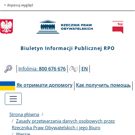
Biuletyn
Przejdź
Przejdź
Przejdź
Przejdź
+ dopasuj wygląd
do
do
to
do
Informacji
menu
treści
informacji
mapy
głównego
o
serwisu
Publicznej
kontakcie
RPO
Biuletyn Informacji Publicznej RPO
Infolinia:
800 676 676
EN
Як отримати допомогу
Как получить помощь
Strona główna
Zasady przetwarzania danych osobowych przez
Rzecznika Praw Obywatelskich i jego Biuro
Wersje