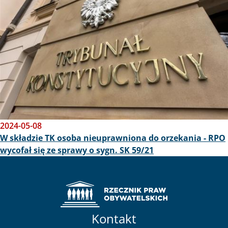
2024-05-08
W składzie TK osoba nieuprawniona do orzekania - RPO
wycofał się ze sprawy o sygn. SK 59/21
Kontakt