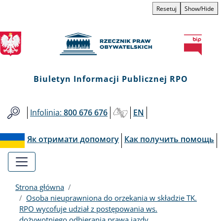
Biuletyn
Przejdź
Przejdź
Przejdź
Przejdź
Resetuj
Show/Hide
do
do
to
do
Informacji
menu
treści
informacji
mapy
głównego
o
serwisu
Publicznej
kontakcie
RPO
Biuletyn Informacji Publicznej RPO
Infolinia:
800 676 676
EN
Як отримати допомогу
Как получить помощь
Strona główna
Osoba nieuprawniona do orzekania w składzie TK.
RPO wycofuje udział z postępowania ws.
dożywotniego odbierania prawa jazdy