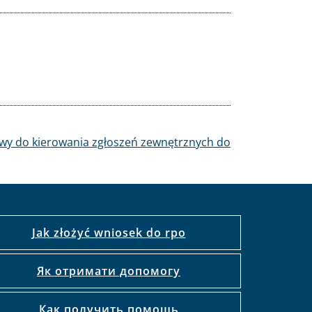
iwy do kierowania zgłoszeń zewnętrznych do
Jak złożyć wniosek do rpo
Як отримати допомогу
Как получить помощь