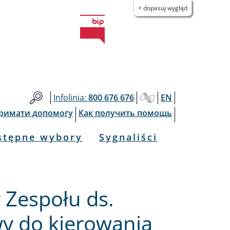
+ dopasuj wygląd
Infolinia:
800 676 676
EN
тримати допомогу
Как получить помощь
stępne wybory
Sygnaliści
 Zespołu ds.
wy do kierowania