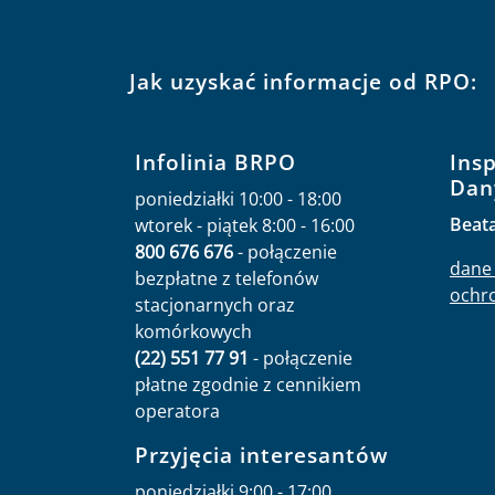
Jak uzyskać informacje od RPO:
Infolinia BRPO
Ins
Dan
poniedziałki 10:00 - 18:00
Beat
wtorek - piątek 8:00 - 16:00
800 676 676
- połączenie
dane 
bezpłatne z telefonów
ochr
stacjonarnych oraz
komórkowych
(22) 551 77 91
- połączenie
płatne zgodnie z cennikiem
operatora
Przyjęcia interesantów
poniedziałki 9:00 - 17:00