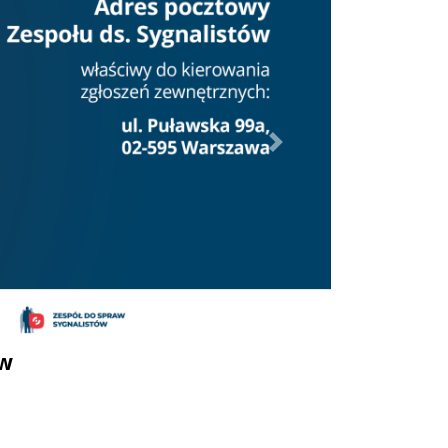
Dalej
ów