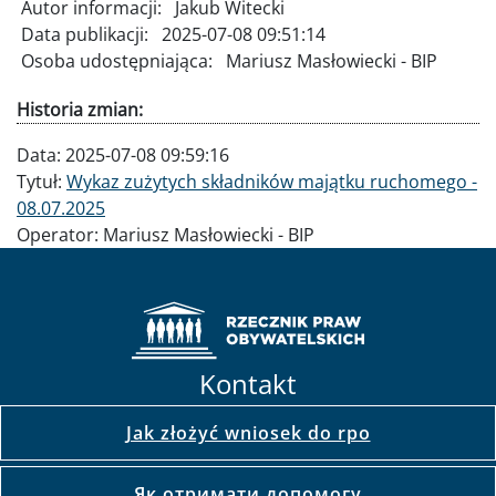
Autor informacji:
Jakub Witecki
Data publikacji:
2025-07-08 09:51:14
Osoba udostępniająca:
Mariusz Masłowiecki - BIP
Historia zmian:
Data:
2025-07-08 09:59:16
Tytuł:
Wykaz zużytych składników majątku ruchomego -
08.07.2025
Operator:
Mariusz Masłowiecki - BIP
Kontakt
Jak złożyć wniosek do rpo
Як отримати допомогу