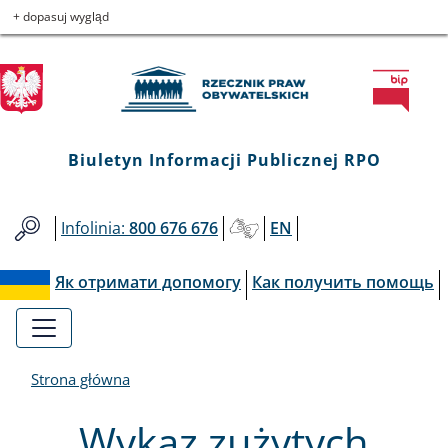
Biuletyn
Przejdź
Przejdź
Przejdź
Przejdź
+ dopasuj wygląd
do
do
to
do
Informacji
menu
treści
informacji
mapy
głównego
o
serwisu
Publicznej
kontakcie
RPO
Biuletyn Informacji Publicznej RPO
Infolinia:
800 676 676
EN
Як отримати допомогу
Как получить помощь
Strona główna
Wykaz zużytych