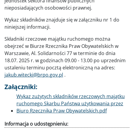
jednostek sektora finansów publicznych
nieposiadających osobowości prawnej.
Wykaz składników znajduje się w załączniku nr 1 do
niniejszej informacji.
Składniki rzeczowe majątku ruchomego można
obejrzeć w Biurze Rzecznika Praw Obywatelskich w
Warszawie, Al. Solidarności 77 w terminie do dnia
18.07. 2025 r. w godzinach 09.00 - 13.00 po uprzednim
ustaleniu terminu pocztą elektroniczną na adres:
jakub.witecki@brpo.gov.pl
.
Załączniki:
Dokument
Wykaz zużytych składników rzeczowych majątku
ruchomego Skarbu Państwa użytkowania przez
Biuro Rzecznika Praw Obywatelskich.pdf
Informacja o udostępnieniu: