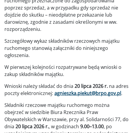
ruchomego przeznaczone do zagospodarowania
poprzez sprzedaż, a w przypadku gdy sprzedaż nie
dojdzie do skutku – nieodpłatne przekazanie lub
darowiznę, zgodnie z zasadami określonymi w ww.
rozporządzeniu.
Szczegółowy wykaz składników rzeczowych majątku
ruchomego stanowią załączniki do niniejszego
ogłoszenia.
W pierwszej kolejności rozpatrywane będą wnioski o
zakup składników majątku.
Wnioski należy składać do dnia
20 lipca 2026 r.
na adres
poczty elektronicznej:
agnieszka.piekut@brpo.gov.pl
.
Składniki rzeczowe majątku ruchomego można
obejrzeć w siedzibie Biura Rzecznika Praw
Obywatelskich w Warszawie, przy al. Solidarności 77, do
dnia
20 lipca 2026 r.
, w godzinach
9.00–13.00
, po