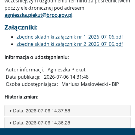
wcześniejszym uzgodnieniu terminu za pośrednictwem
poczty elektronicznej pod adresem:
agnieszka.piekut@brpo.gov.pl
.
Załączniki:
Dokument
zbędne skladniki załącznik nr 1_2026_07_06.pdf
Dokument
zbędne skladniki załącznik nr 2_2026_07_06.pdf
Informacja o udostępnieniu:
Autor informacji:
Agnieszka Piekut
Data publikacji:
2026-07-06 14:31:48
Osoba udostępniająca:
Mariusz Masłowiecki - BIP
Historia zmian:
Data:
2026-07-06 14:37:58
Data:
2026-07-06 14:36:28