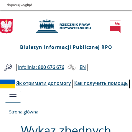
Biuletyn
Przejdź
Przejdź
Przejdź
Przejdź
+ dopasuj wygląd
do
do
to
do
Informacji
menu
treści
informacji
mapy
głównego
o
serwisu
Publicznej
kontakcie
RPO
Biuletyn Informacji Publicznej RPO
Infolinia:
800 676 676
EN
Як отримати допомогу
Как получить помощь
Strona główna
Wykaz zbędnych