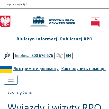
Biuletyn
Przejdź
Przejdź
Przejdź
Przejdź
+ dopasuj wygląd
do
do
to
do
Informacji
menu
treści
informacji
mapy
głównego
o
serwisu
Publicznej
kontakcie
RPO
Biuletyn Informacji Publicznej RPO
Infolinia:
800 676 676
EN
Як отримати допомогу
Как получить помощь
Strona główna
Wyjazdy i wizyty RPO