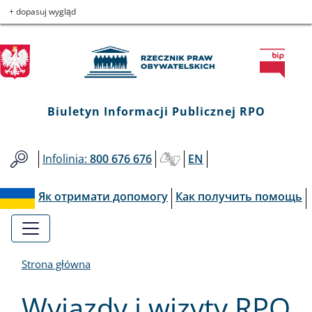
Biuletyn
Przejdź
Przejdź
Przejdź
Przejdź
+ dopasuj wygląd
do
do
to
do
Informacji
menu
treści
informacji
mapy
głównego
o
serwisu
Publicznej
kontakcie
RPO
Biuletyn Informacji Publicznej RPO
Infolinia:
800 676 676
EN
Як отримати допомогу
Как получить помощь
Strona główna
Wyjazdy i wizyty RPO