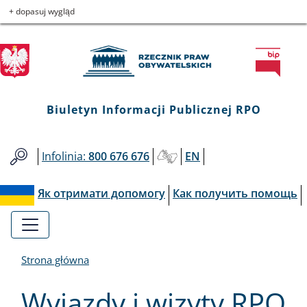
Biuletyn
Przejdź
Przejdź
Przejdź
Przejdź
+ dopasuj wygląd
do
do
to
do
Informacji
menu
treści
informacji
mapy
głównego
o
serwisu
Publicznej
kontakcie
RPO
Biuletyn Informacji Publicznej RPO
Infolinia:
800 676 676
EN
Як отримати допомогу
Как получить помощь
Strona główna
Wyjazdy i wizyty RPO