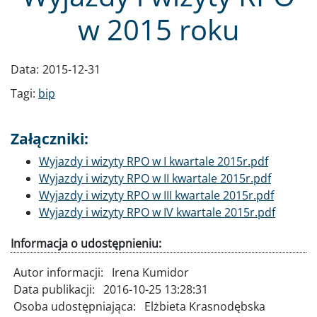
w 2015 roku
Data:
2015-12-31
Tagi:
bip
Załączniki:
Dokument
Wyjazdy i wizyty RPO w I kwartale 2015r.pdf
Dokument
Wyjazdy i wizyty RPO w II kwartale 2015r.pdf
Dokument
Wyjazdy i wizyty RPO w III kwartale 2015r.pdf
Dokument
Wyjazdy i wizyty RPO w IV kwartale 2015r.pdf
Informacja o udostępnieniu:
Autor informacji:
Irena Kumidor
Data publikacji:
2016-10-25 13:28:31
Osoba udostępniająca:
Elżbieta Krasnodębska