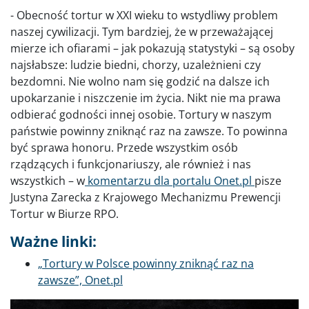
- Obecność tortur w XXI wieku to wstydliwy problem
naszej cywilizacji. Tym bardziej, że w przeważającej
mierze ich ofiarami – jak pokazują statystyki – są osoby
najsłabsze: ludzie biedni, chorzy, uzależnieni czy
bezdomni. Nie wolno nam się godzić na dalsze ich
upokarzanie i niszczenie im życia. Nikt nie ma prawa
odbierać godności innej osobie. Tortury w naszym
państwie powinny zniknąć raz na zawsze. To powinna
być sprawa honoru. Przede wszystkim osób
rządzących i funkcjonariuszy, ale również i nas
wszystkich – w
komentarzu dla portalu Onet.pl
pisze
Justyna Zarecka z Krajowego Mechanizmu Prewencji
Tortur w Biurze RPO.
Ważne linki:
„Tortury w Polsce powinny zniknąć raz na
zawsze”, Onet.pl