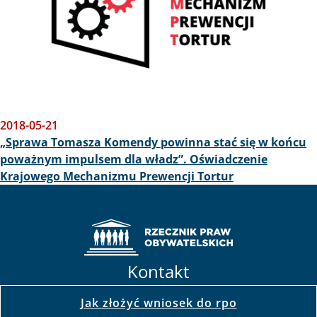
2018-05-21
„Sprawa Tomasza Komendy powinna stać się w końcu
poważnym impulsem dla władz”. Oświadczenie
Krajowego Mechanizmu Prewencji Tortur
Kontakt
Jak złożyć wniosek do rpo