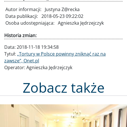
Autor informacji:
Justyna Z@recka
Data publikacji:
2018-05-23 09:22:02
Osoba udostępniająca:
Agnieszka Jędrzejczyk
Historia zmian:
Data:
2018-11-18 19:34:58
Tytuł:
„Tortury w Polsce powinny zniknąć raz na
zawsze”, Onet.pl
Operator:
Agnieszka Jędrzejczyk
Zobacz także
Obraz