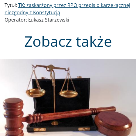
Tytuł:
TK: zaskarżony przez RPO przepis o karze łącznej
niezgodny z Konstytucją
Operator:
Łukasz Starzewski
Zobacz także
Obraz