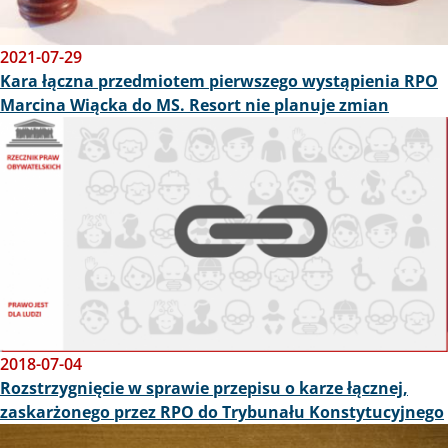
2021-07-29
Kara łączna przedmiotem pierwszego wystąpienia RPO
Marcina Wiącka do MS. Resort nie planuje zmian
Obraz
2018-07-04
Rozstrzygnięcie w sprawie przepisu o karze łącznej,
zaskarżonego przez RPO do Trybunału Konstytucyjnego
Obraz