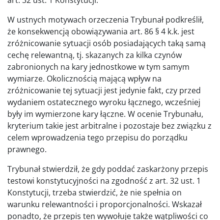
W ustnych motywach orzeczenia Trybunał podkreślił,
że konsekwencją obowiązywania art. 86 § 4 k.k. jest
zróżnicowanie sytuacji osób posiadających taką samą
cechę relewantną, tj. skazanych za kilka czynów
zabronionych na kary jednostkowe w tym samym
wymiarze. Okolicznością mającą wpływ na
zróżnicowanie tej sytuacji jest jedynie fakt, czy przed
wydaniem ostatecznego wyroku łącznego, wcześniej
były im wymierzone kary łączne. W ocenie Trybunału,
kryterium takie jest arbitralne i pozostaje bez związku z
celem wprowadzenia tego przepisu do porządku
prawnego.
Trybunał stwierdził, że gdy poddać zaskarżony przepis
testowi konstytucyjności na zgodność z art. 32 ust. 1
Konstytucji, trzeba stwierdzić, że nie spełnia on
warunku relewantności i proporcjonalności. Wskazał
ponadto, że przepis ten wywołuje także wątpliwości co