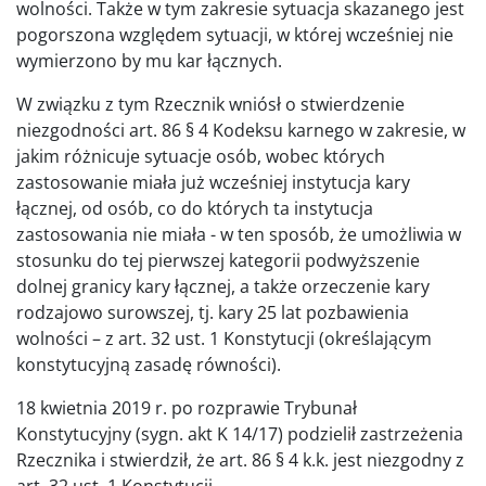
wolności. Także w tym zakresie sytuacja skazanego jest
pogorszona względem sytuacji, w której wcześniej nie
wymierzono by mu kar łącznych.
W związku z tym Rzecznik wniósł o stwierdzenie
niezgodności art. 86 § 4 Kodeksu karnego w zakresie, w
jakim różnicuje sytuacje osób, wobec których
zastosowanie miała już wcześniej instytucja kary
łącznej, od osób, co do których ta instytucja
zastosowania nie miała - w ten sposób, że umożliwia w
stosunku do tej pierwszej kategorii podwyższenie
dolnej granicy kary łącznej, a także orzeczenie kary
rodzajowo surowszej, tj. kary 25 lat pozbawienia
wolności – z art. 32 ust. 1 Konstytucji (określającym
konstytucyjną zasadę równości).
18 kwietnia 2019 r. po rozprawie Trybunał
Konstytucyjny (sygn. akt K 14/17) podzielił zastrzeżenia
Rzecznika i stwierdził, że art. 86 § 4 k.k. jest niezgodny z
art. 32 ust. 1 Konstytucji.