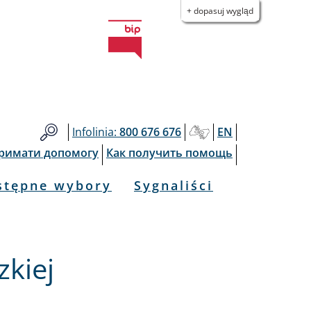
+ dopasuj wygląd
Infolinia:
800 676 676
EN
тримати допомогу
Как получить помощь
stępne wybory
Sygnaliści
kiej