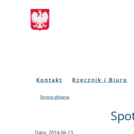
Biuletyn
Przejdź
Przejdź
Przejdź
Przejdź
do
do
to
do
Informacji
menu
treści
informacji
mapy
głównego
o
serwisu
Publicznej
kontakcie
RPO
Menu
Kontakt
Rzecznik i Biuro
PL
Strona główna
Spo
Data:
2014-06-13