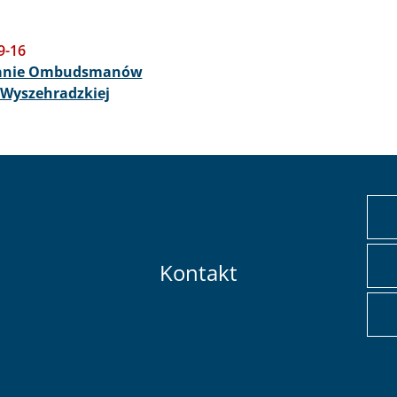
9-16
anie Ombudsmanów
Wyszehradzkiej
Kontakt