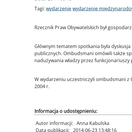
Tagi:
wydarzenie
wydarzenie międzynarod
Rzecznik Praw Obywatelskich był gospoda
Głównym tematem spotkania była dyskusja n
publicznych. Ombudsmani omówili także spo
nadużywania władzy przez funkcjonariuszy po
W wydarzeniu uczestniczyli ombudsmani z C
2004 r.
Informacja o udostępnieniu:
Autor informacji:
Anna Kabulska
Data publikacji:
2014-06-23 13:48:16