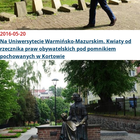
2016-05-20
Na Uniwersytecie Warmińsko-Mazurskim. Kwiaty od
rzecznika praw obywatelskich pod pomnikiem
pochowanych w Kortowie
Obraz