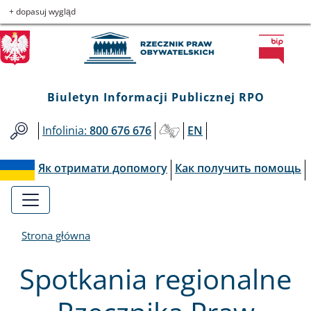
Biuletyn
Przejdź
Przejdź
Przejdź
Przejdź
+ dopasuj wygląd
do
do
to
do
Informacji
menu
treści
informacji
mapy
głównego
o
serwisu
Publicznej
kontakcie
Biuletyn Informacji Publicznej RPO
RPO
Infolinia:
800 676 676
EN
Як отримати допомогу
Как получить помощь
Strona główna
Spotkania regionalne