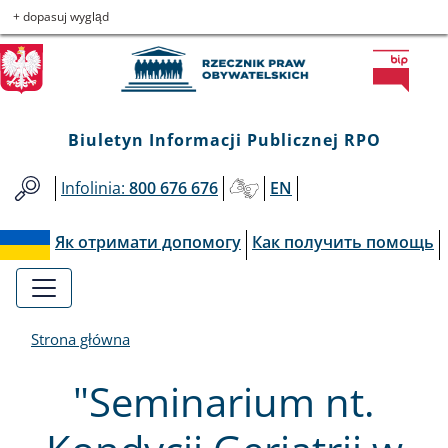
Biuletyn
Przejdź
Przejdź
Przejdź
Przejdź
+ dopasuj wygląd
do
do
to
do
Informacji
menu
treści
informacji
mapy
głównego
o
serwisu
Publicznej
kontakcie
Biuletyn Informacji Publicznej RPO
RPO
Infolinia:
800 676 676
EN
Як отримати допомогу
Как получить помощь
Strona główna
"Seminarium nt.