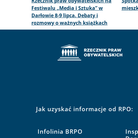
2016-07-08
-
2016-07-09
2016-0
Rzecznik praw obywatelskich na
Spotk
Festiwalu „Media i Sztuka” w
miesz
Darłowie 8-9 lipca. Debaty i
rozmowy o ważnych książkach