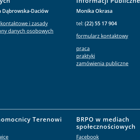
pektor Ochrony
Redaktor Biuletynu
ych
Informacji Publiczne
a Dąbrowska-Daciów
Monika Okrasa
kontaktowe i zasady
tel:
(22) 55 17 904
ony danych osobowych
formularz kontaktowy
praca
praktyki
zamówienia publiczne