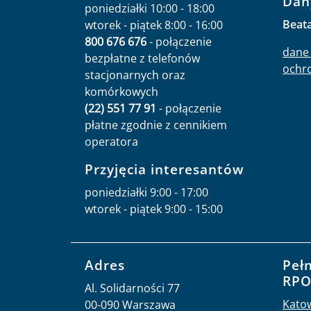
Jak uzyskać informacje od RPO:
Infolinia BRPO
Ins
Dan
poniedziałki 10:00 - 18:00
Beat
wtorek - piątek 8:00 - 16:00
800 676 676
- połączenie
dane 
bezpłatne z telefonów
ochr
stacjonarnych oraz
komórkowych
(22) 551 77 91
- połączenie
płatne zgodnie z cennikiem
operatora
Przyjęcia interesantów
poniedziałki 9:00 - 17:00
wtorek - piątek 9:00 - 15:00