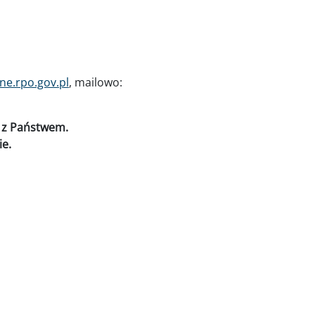
ne.rpo.gov.pl
, mailowo:
a z Państwem.
ie.