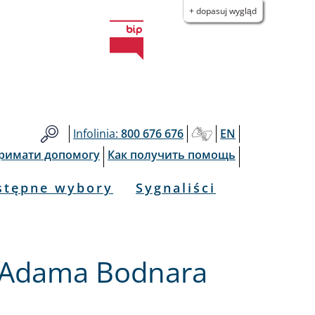
+ dopasuj wygląd
Infolinia:
800 676 676
EN
тримати допомогу
Как получить помощь
stępne wybory
Sygnaliści
ne Adama Bodnara