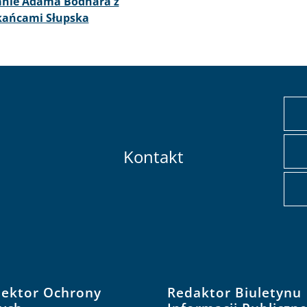
7-07
anie Adama Bodnara z
kańcami Słupska
Kontakt