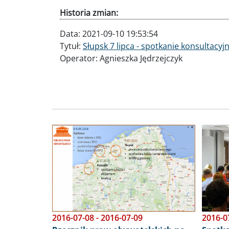
Autor informacji:
Agnieszka Jędrzejczyk
Data publikacji:
2016-06-22 09:20:57
Osoba udostępniająca:
Agnieszka Jędrzejc
Historia zmian:
Data:
2021-09-10 19:53:54
Tytuł:
Słupsk 7 lipca - spotkanie konsultac
Operator:
Agnieszka Jędrzejczyk
Obraz
Obraz