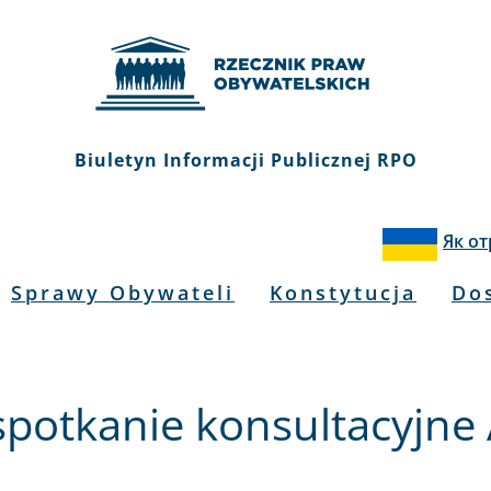
Biuletyn Informacji Publicznej RPO
Як о
Sprawy Obywateli
Konstytucja
Do
- spotkanie konsultacyj