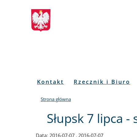
Biuletyn
Przejdź
Przejdź
Przejdź
Przejdź
do
do
to
do
Informacji
menu
treści
informacji
mapy
głównego
o
serwisu
Publicznej
kontakcie
RPO
Menu
Kontakt
Rzecznik i Biuro
PL
Strona główna
Słupsk 7 lipca 
Data:
2016-07-07
,
2016-07-07