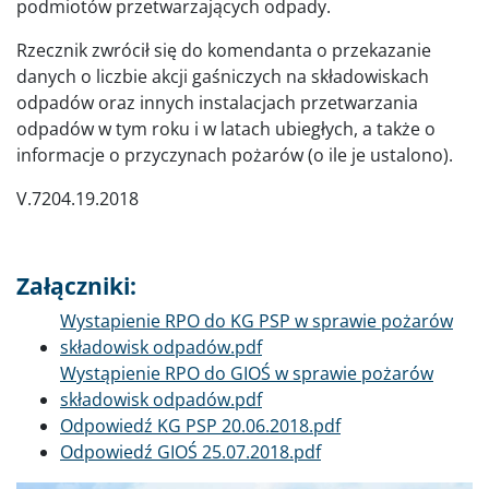
podmiotów przetwarzających odpady.
Rzecznik zwrócił się do komendanta o przekazanie
danych o liczbie akcji gaśniczych na składowiskach
odpadów oraz innych instalacjach przetwarzania
odpadów w tym roku i w latach ubiegłych, a także o
informacje o przyczynach pożarów (o ile je ustalono).
V.7204.19.2018
Załączniki:
Dokument
Wystapienie RPO do KG PSP w sprawie pożarów
składowisk odpadów.pdf
Dokument
Wystąpienie RPO do GIOŚ w sprawie pożarów
składowisk odpadów.pdf
Dokument
Odpowiedź KG PSP 20.06.2018.pdf
Dokument
Odpowiedź GIOŚ 25.07.2018.pdf