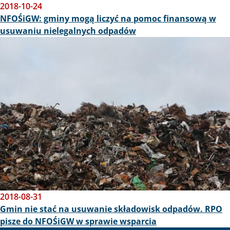
2018-10-24
NFOŚiGW: gminy mogą liczyć na pomoc finansową w
usuwaniu nielegalnych odpadów
Obraz
2018-08-31
Gmin nie stać na usuwanie składowisk odpadów. RPO
pisze do NFOŚiGW w sprawie wsparcia