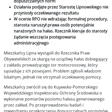
dopuszczalnych norm
Działania podjęte przez Starostę Lipnowskiego nie
przyniosły oczekiwanego rezultatu
W ocenie RPO nie wdrażając formalnej procedury,
starosta naruszył prawa osób potencjalnie
narażonych na hałas. Rzecznik kieruje do starosty
żądanie wszczęcia postępowania
administracyjnego
Mieszkańcy Lipna wystąpili do Rzecznika Praw
Obywatelskich ze skargą na uciążliwy hałas dobiegający
z zakładu prowadzącego tor motocrossowy, który
sąsiaduje z ich posesjami. Problem zgłosili władzom
lokalnym, jednak nie otrzymali oczekiwanej pomocy.
Mieszkańcy zwrócili się do Kujawsko-Pomorskiego
Wojewódzkiego Inspektoratu Ochrony Środowiska o
wykonanie pomiarów poziomu hałasu generowanego
przez zakład. Po przeprowadzeniu badań i
stwierdzeniu przekroczenia dopuszczalnych poziomów