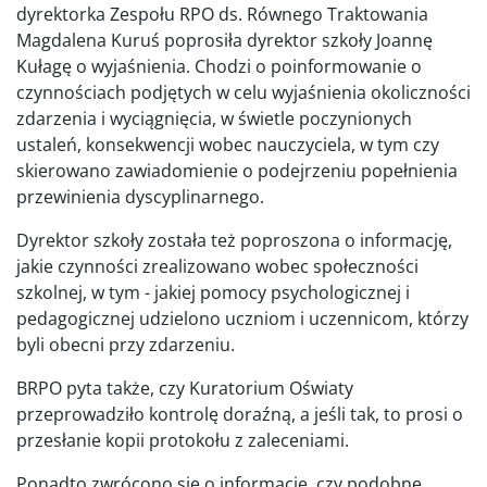
dyrektorka Zespołu RPO ds. Równego Traktowania
Magdalena Kuruś poprosiła dyrektor szkoły Joannę
Kułagę o wyjaśnienia. Chodzi o poinformowanie o
czynnościach podjętych w celu wyjaśnienia okoliczności
zdarzenia i wyciągnięcia, w świetle poczynionych
ustaleń, konsekwencji wobec nauczyciela, w tym czy
skierowano zawiadomienie o podejrzeniu popełnienia
przewinienia dyscyplinarnego.
Dyrektor szkoły została też poproszona o informację,
jakie czynności zrealizowano wobec społeczności
szkolnej, w tym - jakiej pomocy psychologicznej i
pedagogicznej udzielono uczniom i uczennicom, którzy
byli obecni przy zdarzeniu.
BRPO pyta także, czy Kuratorium Oświaty
przeprowadziło kontrolę doraźną, a jeśli tak, to prosi o
przesłanie kopii protokołu z zaleceniami.
Ponadto zwrócono się o informację, czy podobne