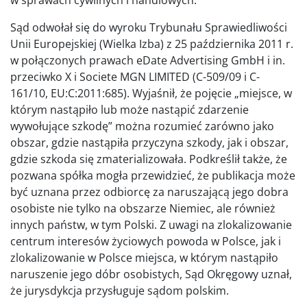
Sąd odwołał się do wyroku Trybunału Sprawiedliwości
Unii Europejskiej (Wielka Izba) z 25 października 2011 r.
w połączonych prawach eDate Advertising GmbH i in.
przeciwko X i Societe MGN LIMITED (C-509/09 i C-
161/10, EU:C:2011:685). Wyjaśnił, że pojęcie „miejsce, w
którym nastąpiło lub może nastąpić zdarzenie
wywołujące szkodę” można rozumieć zarówno jako
obszar, gdzie nastąpiła przyczyna szkody, jak i obszar,
gdzie szkoda się zmaterializowała. Podkreślił także, że
pozwana spółka mogła przewidzieć, że publikacja może
być uznana przez odbiorcę za naruszającą jego dobra
osobiste nie tylko na obszarze Niemiec, ale również
innych państw, w tym Polski. Z uwagi na zlokalizowanie
centrum interesów życiowych powoda w Polsce, jak i
zlokalizowanie w Polsce miejsca, w którym nastąpiło
naruszenie jego dóbr osobistych, Sąd Okręgowy uznał,
że jurysdykcja przysługuje sądom polskim.