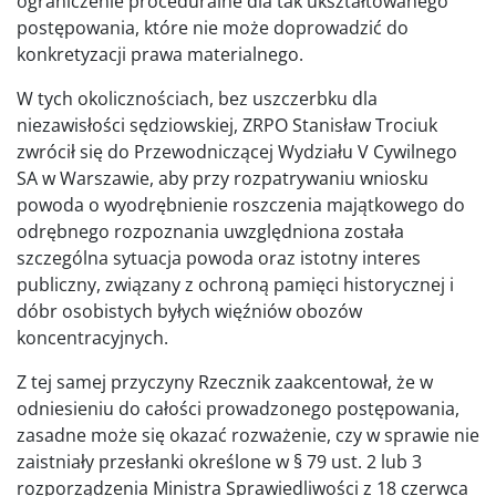
ograniczenie proceduralne dla tak ukształtowanego
postępowania, które nie może doprowadzić do
konkretyzacji prawa materialnego.
W tych okolicznościach, bez uszczerbku dla
niezawisłości sędziowskiej, ZRPO Stanisław Trociuk
zwrócił się do Przewodniczącej Wydziału V Cywilnego
SA w Warszawie, aby przy rozpatrywaniu wniosku
powoda o wyodrębnienie roszczenia majątkowego do
odrębnego rozpoznania uwzględniona została
szczególna sytuacja powoda oraz istotny interes
publiczny, związany z ochroną pamięci historycznej i
dóbr osobistych byłych więźniów obozów
koncentracyjnych.
Z tej samej przyczyny Rzecznik zaakcentował, że w
odniesieniu do całości prowadzonego postępowania,
zasadne może się okazać rozważenie, czy w sprawie nie
zaistniały przesłanki określone w § 79 ust. 2 lub 3
rozporządzenia Ministra Sprawiedliwości z 18 czerwca