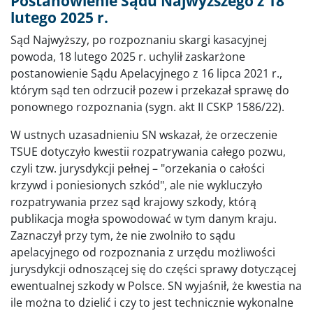
Postanowienie Sądu Najwyższego z 18
lutego 2025 r.
Sąd Najwyższy, po rozpoznaniu skargi kasacyjnej
powoda, 18 lutego 2025 r. uchylił zaskarżone
postanowienie Sądu Apelacyjnego z 16 lipca 2021 r.,
którym sąd ten odrzucił pozew i przekazał sprawę do
ponownego rozpoznania (sygn. akt II CSKP 1586/22).
W ustnych uzasadnieniu SN wskazał, że orzeczenie
TSUE dotyczyło kwestii rozpatrywania całego pozwu,
czyli tzw. jurysdykcji pełnej – "orzekania o całości
krzywd i poniesionych szkód", ale nie wykluczyło
rozpatrywania przez sąd krajowy szkody, którą
publikacja mogła spowodować w tym danym kraju.
Zaznaczył przy tym, że nie zwolniło to sądu
apelacyjnego od rozpoznania z urzędu możliwości
jurysdykcji odnoszącej się do części sprawy dotyczącej
ewentualnej szkody w Polsce. SN wyjaśnił, że kwestia na
ile można to dzielić i czy to jest technicznie wykonalne