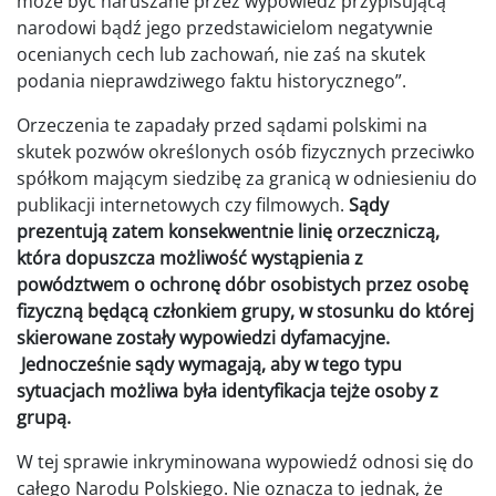
może być naruszane przez wypowiedź przypisującą
narodowi bądź jego przedstawicielom negatywnie
ocenianych cech lub zachowań, nie zaś na skutek
podania nieprawdziwego faktu historycznego”.
Orzeczenia te zapadały przed sądami polskimi na
skutek pozwów określonych osób fizycznych przeciwko
spółkom mającym siedzibę za granicą w odniesieniu do
publikacji internetowych czy filmowych.
Sądy
prezentują zatem konsekwentnie linię orzeczniczą,
która dopuszcza możliwość wystąpienia z
powództwem o ochronę dóbr osobistych przez osobę
fizyczną będącą członkiem grupy, w stosunku do której
skierowane zostały wypowiedzi dyfamacyjne.
Jednocześnie sądy wymagają, aby w tego typu
sytuacjach możliwa była identyfikacja tejże osoby z
grupą.
W tej sprawie inkryminowana wypowiedź odnosi się do
całego Narodu Polskiego. Nie oznacza to jednak, że