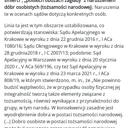
śmierci”, „polskich obozach zagłady” z naruszeniem
dóbr osobistych (tożsamości narodowej
). Naruszenia
te w ocenach sądów dotyczą konkretnych osób.
Linia ta jest w tym obszarze ustabilizowana, co
potwierdzają stanowiska: Sądu Apelacyjnego w
Krakowie w wyroku z dnia 22 grudnia 2016 r., I ACa
1080/16; Sądu Okręgowego w Krakowie w wyroku z dnia
28 grudnia2018 r., I C 2007/13; podobnie: Sąd
Apelacyjny w Warszawie w wyroku z dnia 20 stycznia
2020 r., V ACa 569/196, czy też Sąd Apelacyjny w
Krakowie w wyroku z dnia 23 marca 2021 r., I ACa
808/19, w którym stwierdzono, m. in., że „Nie powinno
budzić wątpliwości, że w przypadku osoby fizycznej jej
integralność tworzą także elementy związane z
tożsamością, również wynikające z przynależności do
grupy, w tym narodu. W konsekwencji zasadne jest
wyodrębnienie dobra w postaci tożsamości narodowej.
(...) Dobro osobiste w postaci tożsamości narodowej