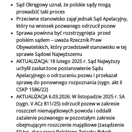
Sąd Okręgowy uznał, że polskie sądy mogą
prowadzić taki proces
Przeciwne stanowisko zajął jednak Sąd Apelacyjny,
który na wniosek pozwanego odrzucił pozew
Sprawa powinna być rozstrzygnięta przed
polskim sądem – uważa Rzecznik Praw
Obywatelskich, który przedstawił stanowisko w tej
sprawie
Sądowi Najwyższemu
AKTUALIZACJA: 18 lutego 2025 r. Sąd Najwyższy
uchylił zaskarżone postanowienie Sądu
Apelacyjnego o odrzuceniu pozwu i przekazał
sprawę do ponownego rozpoznania (sygn. akt II
CSKP 1586/22)
AKTUALIZACJA 6.03.2026: W listopadzie 2025 r. SA
(sygn. V ACz 811/25) odrzucił pozew w zakresie
roszczeń niemajątkowych powoda i oddalił
zażalenie pozwanego w pozostałym zakresie
obejmującym roszczenie majątkowe (zasądzenie
50 tys. zł na rzecz Polskiego Związku Byłych