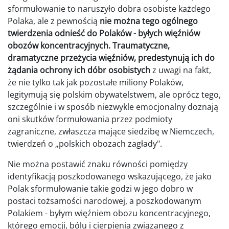
sformułowanie to naruszyło dobra osobiste każdego
Polaka, ale z pewnością
nie można tego ogólnego
twierdzenia odnieść do Polaków - byłych więźniów
obozów koncentracyjnych. Traumatyczne,
dramatyczne przeżycia więźniów, predestynują ich do
żądania ochrony ich dóbr osobistych
z uwagi na fakt,
że nie tylko tak jak pozostałe miliony Polaków,
legitymują się polskim obywatelstwem, ale oprócz tego,
szczególnie i w sposób niezwykle emocjonalny doznają
oni skutków formułowania przez podmioty
zagraniczne, zwłaszcza mające siedzibę w Niemczech,
twierdzeń o „polskich obozach zagłady".
Nie można postawić znaku równości pomiędzy
identyfikacją poszkodowanego wskazującego, że jako
Polak sformułowanie takie godzi w jego dobro w
postaci tożsamości narodowej, a poszkodowanym
Polakiem - byłym więźniem obozu koncentracyjnego,
którego emocji, bólu i cierpienia związanego z