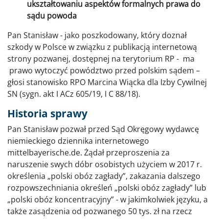
ukształtowaniu aspektów formalnych prawa do
sądu powoda
Pan Stanisław - jako poszkodowany, który doznał
szkody w Polsce w związku z publikacją internetową
strony pozwanej, dostępnej na terytorium RP - ma
prawo wytoczyć powództwo przed polskim sądem –
głosi stanowisko RPO Marcina Wiącka dla Izby Cywilnej
SN (sygn. akt I ACz 605/19, I C 88/18).
Historia sprawy
Pan Stanisław pozwał przed Sąd Okręgowy wydawcę
niemieckiego dziennika internetowego
mittelbayerische.de. Żądał przeproszenia za
naruszenie swych dóbr osobistych użyciem w 2017 r.
określenia „polski obóz zagłady”, zakazania dalszego
rozpowszechniania określeń „polski obóz zagłady” lub
„polski obóz koncentracyjny” - w jakimkolwiek języku, a
także zasądzenia od pozwanego 50 tys. zł na rzecz