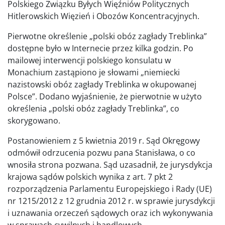
Polskiego Związku Byłych Więźniów Politycznych
Hitlerowskich Więzień i Obozów Koncentracyjnych.
Pierwotne określenie „polski obóz zagłady Treblinka”
dostępne było w Internecie przez kilka godzin. Po
mailowej interwencji polskiego konsulatu w
Monachium zastąpiono je słowami „niemiecki
nazistowski obóz zagłady Treblinka w okupowanej
Polsce”. Dodano wyjaśnienie, że pierwotnie w użyto
określenia „polski obóz zagłady Treblinka”, co
skorygowano.
Postanowieniem z 5 kwietnia 2019 r. Sąd Okręgowy
odmówił odrzucenia pozwu pana Stanisława, o co
wnosiła strona pozwana. Sąd uzasadnił, że jurysdykcja
krajowa sądów polskich wynika z art. 7 pkt 2
rozporządzenia Parlamentu Europejskiego i Rady (UE)
nr 1215/2012 z 12 grudnia 2012 r. w sprawie jurysdykcji
i uznawania orzeczeń sądowych oraz ich wykonywania
w sprawach cywilnych i handlowych.