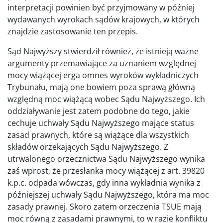
interpretacji powinien być przyjmowany w później
wydawanych wyrokach sądów krajowych, w których
znajdzie zastosowanie ten przepis.
Sąd Najwyższy stwierdził również, że istnieją ważne
argumenty przemawiające za uznaniem względnej
mocy wiążącej erga omnes wyroków wykładniczych
Trybunału, mają one bowiem poza sprawą główną
względną moc wiążącą wobec Sądu Najwyższego. Ich
oddziaływanie jest zatem podobne do tego, jakie
cechuje uchwały Sądu Najwyższego mające status
zasad prawnych, które są wiążące dla wszystkich
składów orzekających Sądu Najwyższego. Z
utrwalonego orzecznictwa Sądu Najwyższego wynika
zaś wprost, że przesłanka mocy wiążącej z art. 39820
k.p.c. odpada wówczas, gdy inna wykładnia wynika z
późniejszej uchwały Sądu Najwyższego, która ma moc
zasady prawnej. Skoro zatem orzeczenia TSUE mają
moc równą z zasadami prawnymi, to w razie konfliktu