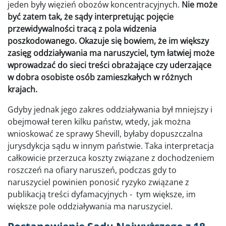
jeden były więzień obozów koncentracyjnych.
Nie może
być zatem tak, że sądy interpretując pojęcie
przewidywalności tracą z pola widzenia
poszkodowanego. Okazuje się bowiem, że im większy
zasięg oddziaływania ma naruszyciel, tym łatwiej może
wprowadzać do sieci treści obrażające czy uderzające
w dobra osobiste osób zamieszkałych w różnych
krajach.
Gdyby jednak jego zakres oddziaływania był mniejszy i
obejmował teren kilku państw, wtedy, jak można
wnioskować ze sprawy Shevill, byłaby dopuszczalna
jurysdykcja sądu w innym państwie. Taka interpretacja
całkowicie przerzuca koszty związane z dochodzeniem
roszczeń na ofiary naruszeń, podczas gdy to
naruszyciel powinien ponosić ryzyko związane z
publikacją treści dyfamacyjnych - tym większe, im
większe pole oddziaływania ma naruszyciel.