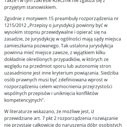
Także i w tym zakresie Rzecznik nie zgadza się z
przyjętym stanowiskiem.
Zgodnie z motywem 15 preambuły rozporządzenia nr
1215/2012 „Przepisy o jurysdykcji powinny być w
wysokim stopniu przewidywalne i opierać się na
zasadzie, że jurysdykcję w ogólności mają sądy miejsca
zamieszkania pozwanego. Tak ustalona jurysdykcja
powinna mieć miejsce zawsze, z wyjątkiem kilku
dokładnie określonych przypadków, w których ze
względu na przedmiot sporu lub autonomię stron
uzasadnione jest inne kryterium powiązania. Siedziba
osób prawnych musi być zdefiniowana wprost w
rozporządzeniu celem wzmocnienia przejrzystości
wspólnych przepisów i uniknięcia konfliktów
kompetencyjnych”.
W literaturze wskazano, że możliwe jest, iż
przewidziane art. 7 pkt 2 rozporządzenia rozwiązanie
nie przystaje całkowicie do naruszenia dóbr osobistych