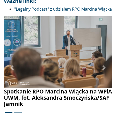
Ważne linki:
"Legalny Podcast" z udziałem RPO Marcina Wiącka
Poprzednie
Dalej
 Wiącka na WPiA
RPO Marcin Wiącek podcza
Smoczyńska/SAF
Uniwersytecie Warmiński
Olsztynie, fot. fot. Aleksan
Smoczyńska/SAF Jamnik