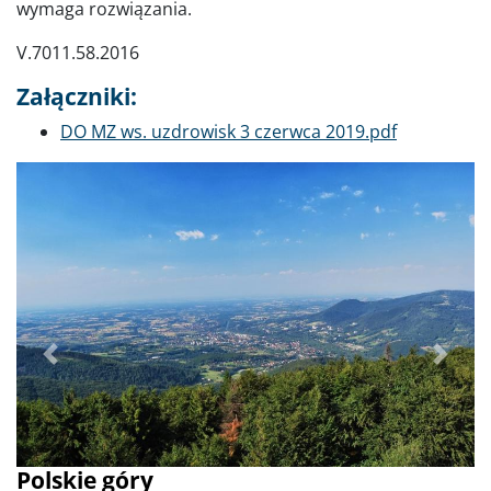
wymaga rozwiązania.
V.7011.58.2016
Załączniki:
Dokument
DO MZ ws. uzdrowisk 3 czerwca 2019.pdf
Poprzednie
Dalej
Polskie góry